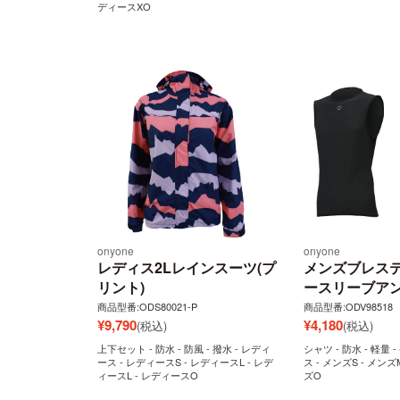
ディースXO
onyone
onyone
レディス2Lレインスーツ(プ
メンズブレステ
リント)
ースリーブア
商品型番:ODS80021-P
商品型番:ODV98518
¥
9,790
¥
4,180
(税込)
(税込)
上下セット - 防水 - 防風 - 撥水 - レディ
シャツ - 防水 - 軽量 
ース - レディースS - レディースL - レデ
ス - メンズS - メンズ
ィースL - レディースO
ズO