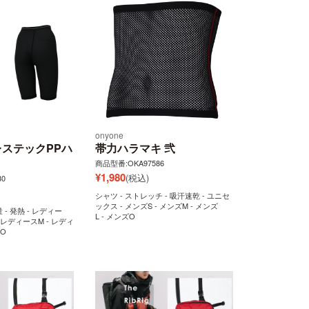
onyone
ステックPPハ
帯力ハラマキ 弐
商品型番:OKA97586
¥
1,980
(税込)
0
シャツ - ストレッチ - 吸汗速乾 - ユニセ
ックス - メンズS - メンズM - メンズ
量 - 発熱 - レディー
L - メンズO
- レディースM - レディ
スO