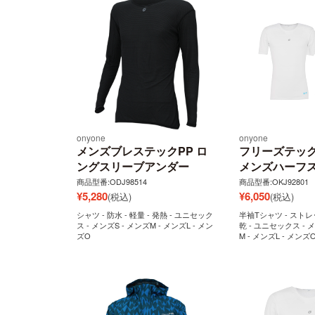
onyone
onyone
メンズブレステックPP ロ
フリーズテッ
ングスリーブアンダー
メンズハーフ
商品型番:ODJ98514
商品型番:OKJ92801
¥
5,280
¥
6,050
(税込)
(税込)
シャツ - 防水 - 軽量 - 発熱 - ユニセック
半袖Tシャツ - ストレ
ス - メンズS - メンズM - メンズL - メン
乾 - ユニセックス - 
ズO
M - メンズL - メンズ