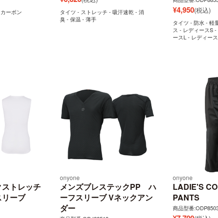
¥
4,950
(税込)
 カーボン
タイツ - ストレッチ - 吸汗速乾 - 消
臭 - 保温 - 薄手
タイツ - 防水 - 軽
ス - レディースS 
ースL - レディー
onyone
onyone
クストレッチ
メンズブレステックPP ハ
LADIE'S C
スリーブ
ーフスリーブ Vネックアン
PANTS
ダー
商品型番:ODP8503
¥
7,700