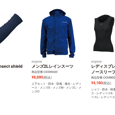
onyone
onyone
ect shield
メンズ2Lレインスーツ
レディスブレ
ノースリー
商品型番:ODS90020
¥
8,690
(税込)
商品型番:ODV8852
¥
4,180
(税込)
上下セット - 防水 - 防風 - 撥水 - レディ
ース - メンズS - メンズM - メンズL - メ
シャツ - 防水 - 軽
ンズO
ス - レディースS 
ースL - レディー