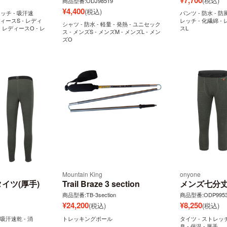
(税込)
商品型番:ODJ98519
¥
4,400
(税込)
ッチ - 吸汗速
パンツ - 防水 - 防風
ディースS - レディ
レッチ - 化繊綿 -
シャツ - 防水 - 軽量 - 発熱 - ユニセック
- レディースO - レ
スL
ス - メンズS - メンズM - メンズL - メン
ズO
Mountain King
onyone
イツ(厚手)
Trail Braze 3 section
メンズ七分丈
商品型番:TB-3section
商品型番:ODP9953
¥
24,200
¥
8,250
(税込)
(税込)
 吸汗速乾 - 消
トレッキングポール
タイツ - ストレッチ
臭 - 保温 - 厚手