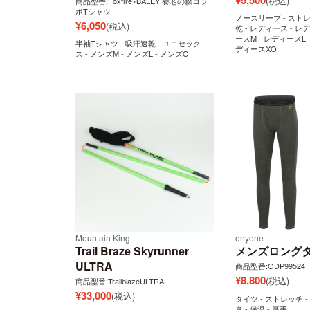
(税込)
商品型番:Foxfire×BALEY 養老の森コラ
ボTシャツ
ノースリーブ - ストレ
¥
6,050
(税込)
乾 - レディース - レ
ースM - レディースL 
半袖Tシャツ - 吸汗速乾 - ユニセック
ディースXO
ス - メンズM - メンズL - メンズO
Mountain King
onyone
Trail Braze Skyrunner
メンズロングタ
ULTRA
商品型番:ODP99524
¥
8,800
(税込)
商品型番:TrailblazeULTRA
¥
33,000
(税込)
タイツ - ストレッチ -
臭 - 保温 - 厚手