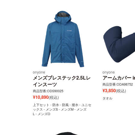
onyone
onyone
メンズブレステック2.5Lレ
アームカバー ins
インスーツ
商品型番:ODA98752
¥
3,850
(税込)
商品型番:ODS90025
¥
10,890
(税込)
タオル
上下セット - 防水 - 防風 - 撥水 - ユニセ
ックス - メンズS - メンズM - メンズ
L - メンズO