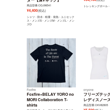
商品型番:ODJ98541
トレッキングポール -
¥
4,400
(税込)
シャツ - 防水 - 軽量 - 発熱 - ユニセック
ス - メンズS - メンズM - メンズL - メン
ズO
Foxfire
onyone
Foxfire×BELAY YORO no
フリーズテッ
MORI Collaboration T-
レディスノー
shirts
商品型番:OKV82805
¥
5,500