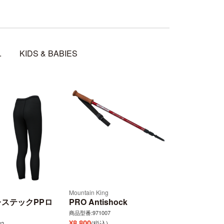
.
KIDS & BABIES
Mountain King
ステックPPロ
PRO Antishock
商品型番:971007
¥
8,800
(税込)
2