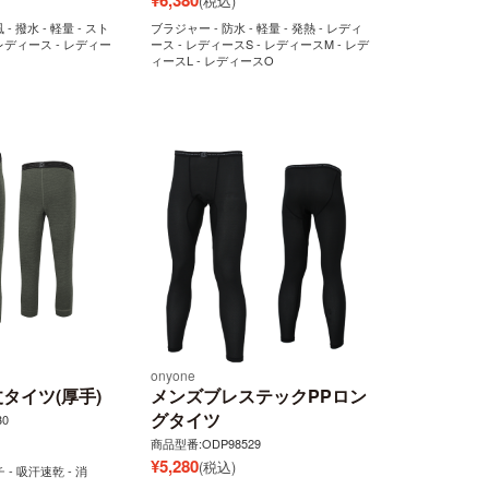
(税込)
 - 撥水 - 軽量 - スト
ブラジャー - 防水 - 軽量 - 発熱 - レディ
 レディース - レディー
ース - レディースS - レディースM - レデ
ィースL - レディースO
onyone
タイツ(厚手)
メンズブレステックPPロン
グタイツ
0
商品型番:ODP98529
¥
5,280
(税込)
 - 吸汗速乾 - 消