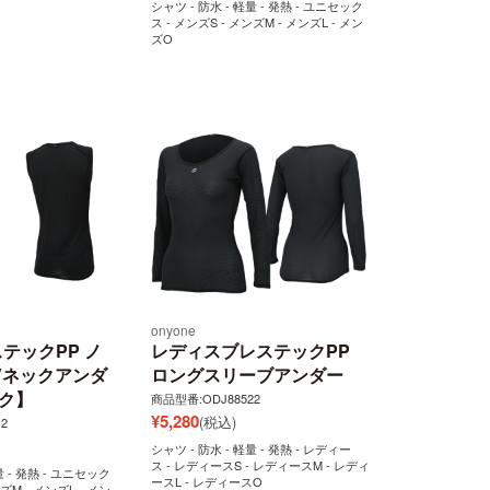
シャツ - 防水 - 軽量 - 発熱 - ユニセック
ス - メンズS - メンズM - メンズL - メン
ズO
onyone
テックPP ノ
レディスブレステックPP
Vネックアンダ
ロングスリーブアンダー
ク】
商品型番:ODJ88522
¥
5,280
(税込)
2
シャツ - 防水 - 軽量 - 発熱 - レディー
ス - レディースS - レディースM - レディ
量 - 発熱 - ユニセック
ースL - レディースO
ズM - メンズL - メン