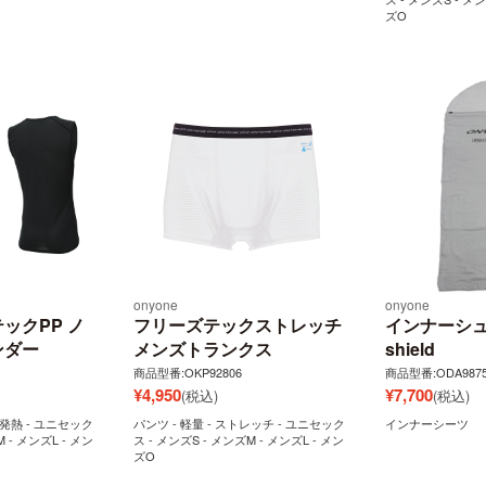
ズO
onyone
onyone
ックPP ノ
フリーズテックストレッチ
インナーシュラ
ンダー
メンズトランクス
shield
商品型番:OKP92806
商品型番:ODA9875
¥
4,950
¥
7,700
(税込)
(税込)
- 発熱 - ユニセック
パンツ - 軽量 - ストレッチ - ユニセック
インナーシーツ
M - メンズL - メン
ス - メンズS - メンズM - メンズL - メン
ズO