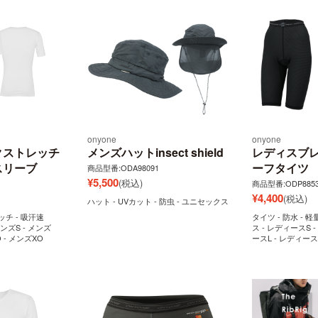
onyone
onyone
クストレッチ
メンズハットinsect shield
レディスブレ
スリーブ
ーフタイツ
商品型番:ODA98091
¥
5,500
(税込)
商品型番:ODP8853
¥
4,400
(税込)
ハット - UVカット - 防虫 - ユニセックス
ッチ - 吸汗速
タイツ - 防水 - 軽
メンズS - メンズ
ス - レディースS 
O - メンズXO
ースL - レディー