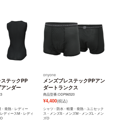
onyone
ステックPP
メンズブレステックPPアン
ブアンダー
ダートランクス
3
商品型番:ODP96520
¥
4,400
(税込)
量 - 発熱 - レディー
シャツ - 防水 - 軽量 - 発熱 - ユニセック
- レディースM - レディ
ス - メンズS - メンズM - メンズL - メン
スO
ズO