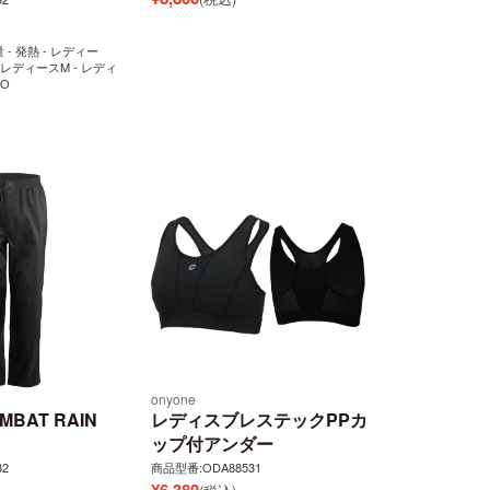
量 - 発熱 - レディー
- レディースM - レディ
スO
onyone
OMBAT RAIN
レディスブレステックPPカ
ップ付アンダー
2
商品型番:ODA88531
¥
6,380