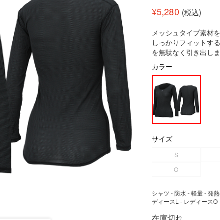
¥
5,280
(税込)
メッシュタイプ素材
しっかりフィットす
を無駄なく引き出し
カラー
サイズ
S
O
シャツ - 防水 - 軽量 - 発
ディースL - レディースO
在庫切れ