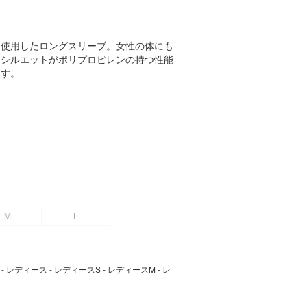
を使用したロングスリーブ。女性の体にも
るシルエットがポリプロピレンの持つ性能
ます。
M
L
熱 - レディース - レディースS - レディースM - レ