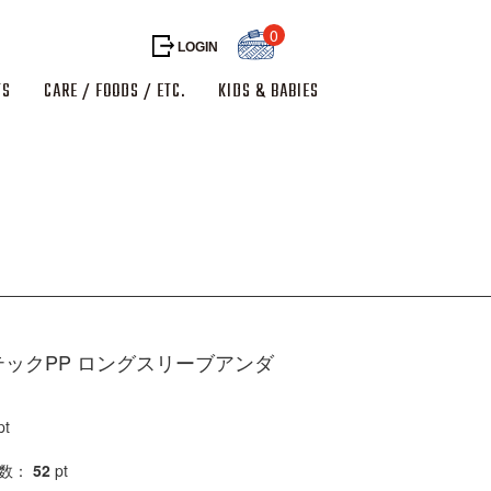
0
LOGIN
TS
CARE / FOODS / ETC.
KIDS & BABIES
ックPP ロングスリーブアンダ
pt
得数：
52
pt