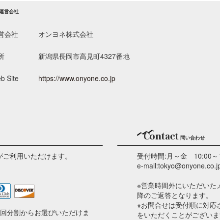
運営会社
営会社
オンヨネ株式会社
所
新潟県長岡市高見町4327番地
b Site
https://www.onyone.co.jp
Contact
問い合わせ
がご利用いただけます。
受付時間:月～金 10:00～
e-mail:tokyo@onyone.co.j
※営業時間外にいただいた
降のご返答となります。
※お問合せは受付順に対応
2回分割からお選びいただけま
をいただくことがございま