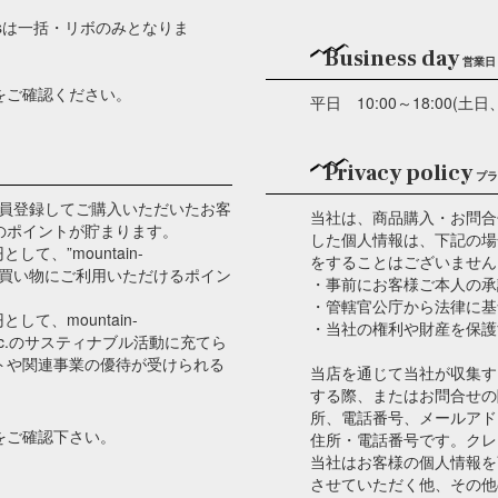
ersは一括・リボのみとなりま
Business day
営業日
をご確認ください。
平日 10:00～18:00
Privacy policy
プラ
m”では、会員登録してご購入いただいたお客
当社は、商品購入・お問合
のポイントが貯まります。
した個人情報は、下記の場
て、”mountain-
をすることはございません
べてのお買い物にご利用いただけるポイン
・事前にお客様ご本人の承
・管轄官公庁から法律に基
て、mountain-
・当社の権利や財産を保護
Y Inc.のサスティナブル活動に充てら
ベントや関連事業の優待が受けられる
当店を通じて当社が収集す
する際、またはお問合せの
所、電話番号、メールアド
をご確認下さい。
住所・電話番号です。クレ
当社はお客様の個人情報を
させていただく他、その他