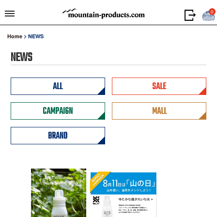
0
Home
>
NEWS
NEWS
ALL
SALE
CAMPAIGN
MALL
BRAND