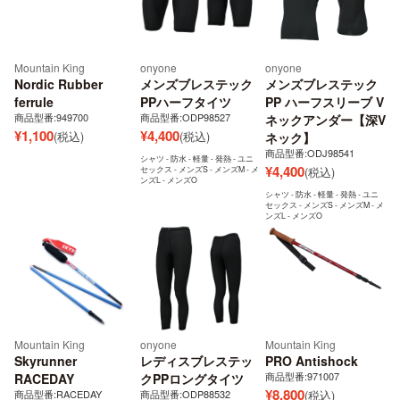
Mountain King
onyone
onyone
Nordic Rubber
メンズブレステック
メンズブレステック
ferrule
PPハーフタイツ
PP ハーフスリーブ V
商品型番:949700
商品型番:ODP98527
ネックアンダー【深V
¥
1,100
¥
4,400
(税込)
(税込)
ネック】
商品型番:ODJ98541
シャツ - 防水 - 軽量 - 発熱 - ユニ
¥
4,400
セックス - メンズS - メンズM - メ
(税込)
ンズL - メンズO
シャツ - 防水 - 軽量 - 発熱 - ユニ
セックス - メンズS - メンズM - メ
ンズL - メンズO
Mountain King
onyone
Mountain King
Skyrunner
レディスブレステッ
PRO Antishock
商品型番:971007
RACEDAY
クPPロングタイツ
¥
8,800
商品型番:RACEDAY
商品型番:ODP88532
(税込)