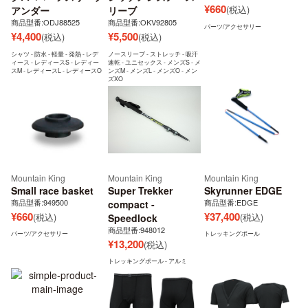
¥
660
(税込)
アンダー
リーブ
商品型番:ODJ88525
商品型番:OKV92805
パーツ/アクセサリー
¥
4,400
¥
5,500
(税込)
(税込)
シャツ - 防水 - 軽量 - 発熱 - レデ
ノースリーブ - ストレッチ - 吸汗
ィース - レディースS - レディー
速乾 - ユニセックス - メンズS - メ
スM - レディースL - レディースO
ンズM - メンズL - メンズO - メン
ズXO
Mountain King
Mountain King
Mountain King
Small race basket
Super Trekker
Skyrunner EDGE
商品型番:949500
商品型番:EDGE
compact -
¥
660
¥
37,400
(税込)
(税込)
Speedlock
商品型番:948012
パーツ/アクセサリー
トレッキングポール
¥
13,200
(税込)
トレッキングポール - アルミ