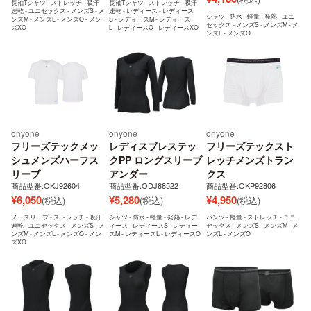
長袖Tシャツ - ストレッチ - 吸汗
長袖Tシャツ - ストレッチ - 吸汗
速乾 - ユニセックス - メンズS - メ
速乾 - レディース - レディース
シャツ - 防水 - 軽量 - 発熱 - ユニ
ンズM - メンズL - メンズO - メン
S - レディースM - レディース
セックス - メンズS - メンズM - メ
ズXO
L - レディースO - レディースXO
ンズL - メンズO
onyone
onyone
onyone
フリーズテックメッ
レディスブレステッ
フリーズテックスト
シュメンズハーフス
クPP ロングスリーブ
レッチメンズトラン
リーブ
アンダー
クス
商品型番:OKJ92604
商品型番:ODJ88522
商品型番:OKP92806
¥
6,050
¥
5,280
¥
4,950
(税込)
(税込)
(税込)
ノースリーブ - ストレッチ - 吸汗
シャツ - 防水 - 軽量 - 発熱 - レデ
パンツ - 軽量 - ストレッチ - ユニ
速乾 - ユニセックス - メンズS - メ
ィース - レディースS - レディー
セックス - メンズS - メンズM - メ
ンズM - メンズL - メンズO - メン
スM - レディースL - レディースO
ンズL - メンズO
ズXO