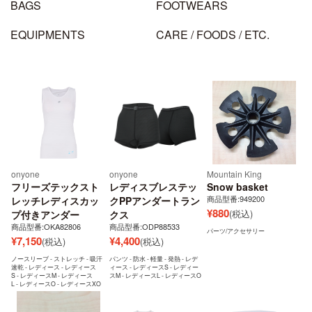
BAGS
FOOTWEARS
EQUIPMENTS
CARE / FOODS / ETC.
onyone
onyone
Mountain King
フリーズテックスト
レディスブレステッ
Snow basket
商品型番:949200
レッチレディスカッ
クPPアンダートラン
¥
880
(税込)
プ付きアンダー
クス
商品型番:OKA82806
商品型番:ODP88533
パーツ/アクセサリー
¥
7,150
¥
4,400
(税込)
(税込)
ノースリーブ - ストレッチ - 吸汗
パンツ - 防水 - 軽量 - 発熱 - レデ
速乾 - レディース - レディース
ィース - レディースS - レディー
S - レディースM - レディース
スM - レディースL - レディースO
L - レディースO - レディースXO