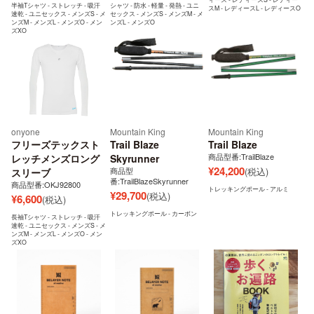
半袖Tシャツ - ストレッチ - 吸汗
シャツ - 防水 - 軽量 - 発熱 - ユニ
スM - レディースL - レディースO
速乾 - ユニセックス - メンズS - メ
セックス - メンズS - メンズM - メ
ンズM - メンズL - メンズO - メン
ンズL - メンズO
ズXO
onyone
Mountain King
Mountain King
フリーズテックスト
Trail Blaze
Trail Blaze
商品型番:TrailBlaze
レッチメンズロング
Skyrunner
¥
24,200
商品型
(税込)
スリーブ
番:TrailBlazeSkyrunner
商品型番:OKJ92800
トレッキングポール - アルミ
¥
29,700
(税込)
¥
6,600
(税込)
トレッキングポール - カーボン
長袖Tシャツ - ストレッチ - 吸汗
速乾 - ユニセックス - メンズS - メ
ンズM - メンズL - メンズO - メン
ズXO