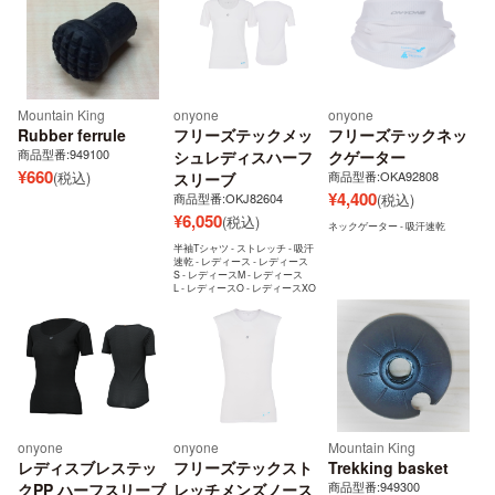
Mountain King
onyone
onyone
Rubber ferrule
フリーズテックメッ
フリーズテックネッ
商品型番:949100
シュレディスハーフ
クゲーター
¥
660
(税込)
商品型番:OKA92808
スリーブ
¥
4,400
商品型番:OKJ82604
(税込)
¥
6,050
(税込)
ネックゲーター - 吸汗速乾
半袖Tシャツ - ストレッチ - 吸汗
速乾 - レディース - レディース
S - レディースM - レディース
L - レディースO - レディースXO
onyone
onyone
Mountain King
レディスブレステッ
フリーズテックスト
Trekking basket
商品型番:949300
クPP ハーフスリーブ
レッチメンズノース