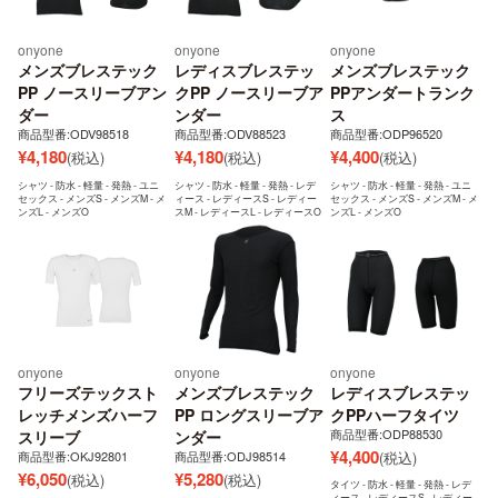
onyone
onyone
onyone
メンズブレステック
レディスブレステッ
メンズブレステック
PP ノースリーブアン
クPP ノースリーブア
PPアンダートランク
ダー
ンダー
ス
商品型番:ODV98518
商品型番:ODV88523
商品型番:ODP96520
¥
4,180
¥
4,180
¥
4,400
(税込)
(税込)
(税込)
シャツ - 防水 - 軽量 - 発熱 - ユニ
シャツ - 防水 - 軽量 - 発熱 - レデ
シャツ - 防水 - 軽量 - 発熱 - ユニ
セックス - メンズS - メンズM - メ
ィース - レディースS - レディー
セックス - メンズS - メンズM - メ
ンズL - メンズO
スM - レディースL - レディースO
ンズL - メンズO
onyone
onyone
onyone
フリーズテックスト
メンズブレステック
レディスブレステッ
レッチメンズハーフ
PP ロングスリーブア
クPPハーフタイツ
商品型番:ODP88530
スリーブ
ンダー
¥
4,400
商品型番:OKJ92801
商品型番:ODJ98514
(税込)
¥
6,050
¥
5,280
(税込)
(税込)
タイツ - 防水 - 軽量 - 発熱 - レデ
ィース - レディースS - レディー