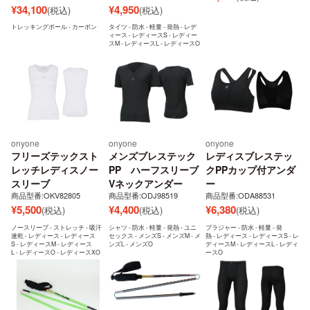
¥
34,100
¥
4,950
(税込)
(税込)
トレッキングポール - カーボン
タイツ - 防水 - 軽量 - 発熱 - レデ
ィース - レディースS - レディー
スM - レディースL - レディースO
onyone
onyone
onyone
フリーズテックスト
メンズブレステック
レディスブレステッ
レッチレディスノー
PP ハーフスリーブ
クPPカップ付アンダ
スリーブ
Vネックアンダー
ー
商品型番:OKV82805
商品型番:ODJ98519
商品型番:ODA88531
¥
5,500
¥
4,400
¥
6,380
(税込)
(税込)
(税込)
ノースリーブ - ストレッチ - 吸汗
シャツ - 防水 - 軽量 - 発熱 - ユニ
ブラジャー - 防水 - 軽量 - 発
速乾 - レディース - レディース
セックス - メンズS - メンズM - メ
熱 - レディース - レディースS - レ
S - レディースM - レディース
ンズL - メンズO
ディースM - レディースL - レディ
L - レディースO - レディースXO
ースO