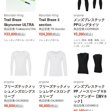
Mountain King
Mountain King
onyone
Trail Braze
Trail Braze 3
メンズブレステック
Skyrunner ULTRA
section
PPロングタイツ
商品型番:TrailblazeULTRA
商品型番:TB-3section
商品型番:ODP98529
¥
33,000
¥
24,200
¥
5,280
(税込)
(税込)
(税込)
トレッキングポール - カーボン
トレッキングポール
シャツ - 防水 - 軽量 - 発熱 - ユニ
セックス - メンズS - メンズM - メ
ンズL - メンズO
onyone
onyone
onyone
フリーズテックメッ
フリーズテックメッ
メンズブレステック
シュメンズロングス
シュレディスロング
PP ノースリーブ Vネ
リーブ
スリーブ
ックアンダー【深Vネ
商品型番:OKJ92600
商品型番:OKJ82600
ック】
¥
6,600
¥
6,600
(税込)
(税込)
商品型番:ODV98512
¥
4,180
(税込)