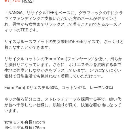
¥
7,700
(税込)
「NANGA」リサイクルTEEをベースに、グラフィックの中にクラ
ウドファンディングご支援いただいた方のネームがデザインさ
れ、男性から女性までリラックスして着ることのできるルーズフ
ィットのTEEです。
サイズはルーズフィットの男女兼用のFREEサイズで、ざっくりと
着こなすことができます。
リサイクルコットンの"Ferre Yarn(フェレヤーン)"を使い、滑らか
な肌触りになっています。さらに、ポリエステルを混紡する事で
生地に強度としなやかさをプラスしています。シワになりにくい
素材で日常生活でも気兼ねなく着用していただけます。
Ferre Yarn(ポリエステル50%、コットン47%、レーヨン3%)
ネック後ろ部分には、ストレッチテープを採用する事で、縫い代
が首へ干渉しない仕様に。肌触りが良く、快適な着心地になって
います。
女性モデル身長165cm
男性モデル身長175cm