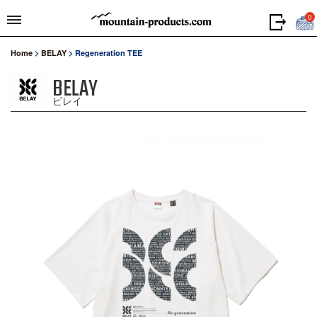
0
Home
>
BELAY
>
Regeneration TEE
BELAY
ビレイ