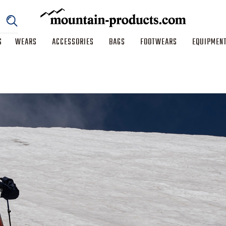
S
WEARS
ACCESSORIES
BAGS
FOOTWEARS
EQUIPMEN