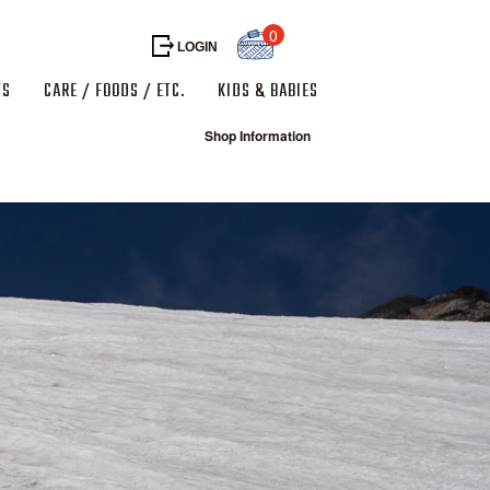
0
LOGIN
TS
CARE / FOODS / ETC.
KIDS & BABIES
Shop Information