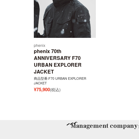
phenix
phenix 70th
ANNIVERSARY F70
URBAN EXPLORER
JACKET
商品型番:F70 URBAN EXPLORER
JACKET
¥
75,900
(税込)
Management company