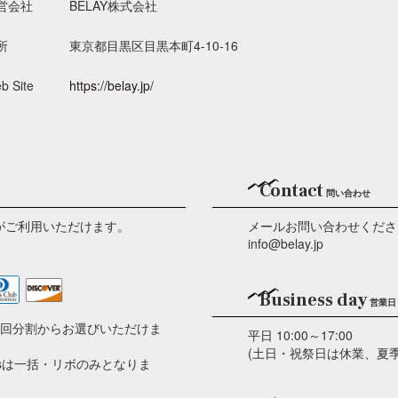
営会社
BELAY株式会社
所
東京都目黒区目黒本町4-10-16
b Site
https://belay.jp/
Contact
問い合わせ
がご利用いただけます。
メールお問い合わせくださ
info@belay.jp
Business day
営業日
2回分割からお選びいただけま
平日 10:00～17:00
(土日・祝祭日は休業、夏
ersは一括・リボのみとなりま