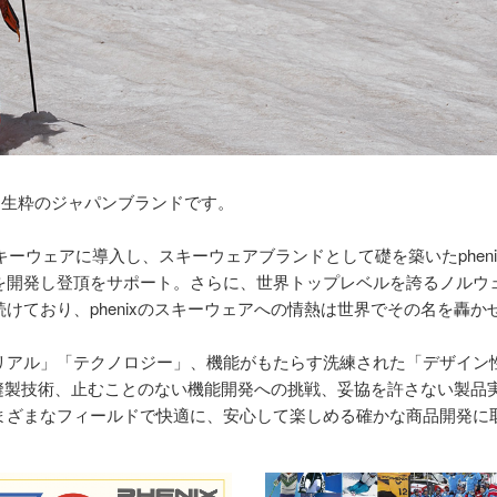
生した生粋のジャパンブランドです。
ーウェアに導入し、スキーウェアブランドとして礎を築いたphenix。
を開発し登頂をサポート。さらに、世界トップレベルを誇るノルウ
けており、phenixのスキーウェアへの情熱は世界でその名を轟か
アル」「テクノロジー」、機能がもたらす洗練された「デザイン性」
度な縫製技術、止むことのない機能開発への挑戦、妥協を許さない製
まざまなフィールドで快適に、安心して楽しめる確かな商品開発に