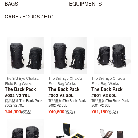
BAGS
EQUIPMENTS
CARE / FOODS / ETC.
The 3rd Eye Chakra
The 3rd Eye Chakra
The 3rd Eye Chakra
Field Bag Works
Field Bag Works
Field Bag Works
The Back Pack
The Back Pack
The Back Pack
#002 V2 70L
#002 V2 55L
#001 V2 60L
商品型番:The Back Pack
商品型番:The Back Pack
商品型番:The Back Pack
#002 V2 70L
#002 V2 55L
#001 V2 60L
¥
44,990
¥
40,590
¥
51,150
(税込)
(税込)
(税込)