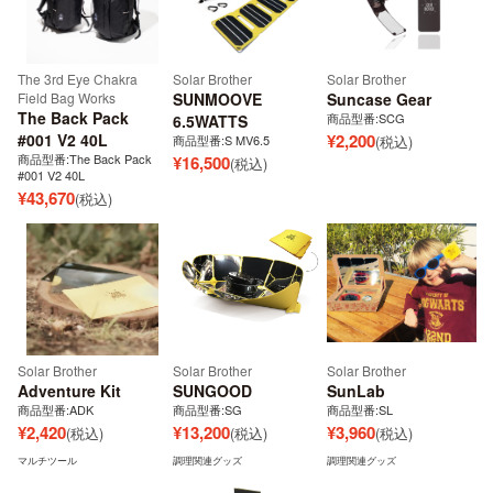
The 3rd Eye Chakra
Solar Brother
Solar Brother
Field Bag Works
SUNMOOVE
Suncase Gear
The Back Pack
商品型番:SCG
6.5WATTS
#001 V2 40L
¥
2,200
商品型番:S MV6.5
(税込)
商品型番:The Back Pack
¥
16,500
(税込)
#001 V2 40L
¥
43,670
(税込)
Solar Brother
Solar Brother
Solar Brother
Adventure Kit
SUNGOOD
SunLab
商品型番:ADK
商品型番:SG
商品型番:SL
¥
2,420
¥
13,200
¥
3,960
(税込)
(税込)
(税込)
マルチツール
調理関連グッズ
調理関連グッズ