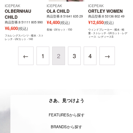
ICEPEAK
ICEPEAK
ICEPEAK
OLBERNHAU
OLA CHILD
ORTLEY WOMEN
商品型番:8 51641 635 29
商品型番:8 53136 802 49
CHILD
¥
4,400
¥
12,650
商品型番:8 51111 805 990
(税込)
(税込)
¥
6,600
(税込)
長袖 - UVカット - 150
ウィンドブレーカー - 撥水 - 軽
量 - ストレッチ - UVカット - レデ
フルレングスパンツ - 撥水 - スト
ィース - レディースS
レッチ - UVカット - 140
←
1
2
3
4
→
さあ、見つけよう
FEATURESから探す
BRANDSから探す