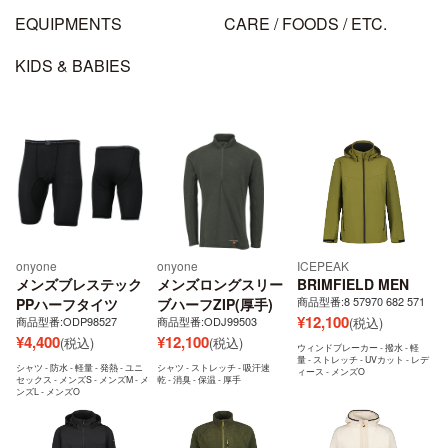
EQUIPMENTS
CARE / FOODS / ETC.
KIDS & BABIES
onyone
onyone
ICEPEAK
メンズブレステック
メンズロングスリー
BRIMFIELD MEN
商品型番:8 57970 682 571
PPハーフタイツ
ブハーフZIP(厚手)
¥
12,100
商品型番:ODP98527
商品型番:ODJ99503
(税込)
¥
4,400
¥
12,100
(税込)
(税込)
ウィンドブレーカー - 撥水 - 軽
量 - ストレッチ - UVカット - レデ
シャツ - 防水 - 軽量 - 発熱 - ユニ
シャツ - ストレッチ - 吸汗速
ィース - メンズO
セックス - メンズS - メンズM - メ
乾 - 消臭 - 保温 - 厚手
ンズL - メンズO