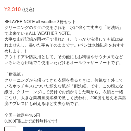
¥
2,310
(税込)
BELAYER NOTE all weather 3冊セット
クリーニングのタグに使用される、水に強くて丈夫な「耐洗紙」
で出来ているALL WEATHER NOTE。
大事な山行記録が雨や汗で濡れたり、うっかり洗濯しても紙は破
れませんし、書いた字もそのままです。(ペンは水性以外をおすす
めします。)
アウトドアや防災用として、その他にもお料理やサウナメモなど
いろいろな用途でご使用いただけるオールウェザーノートです。
「耐洗紙」
クリーニングから帰ってきた衣類を着るときに、何気なく外して
いるホッチキスについた頑丈な紙が「耐洗紙」です。この頑丈な
紙は、クリーニングにて受付でお預かりした時から、衣類と一緒
になり、大きな業務量洗濯機で激しく洗われ、200度を超える高温
度のプレスにも耐えるほど丈夫な紙です。
全国一律送料185円
3,300円以上で送料無料です!