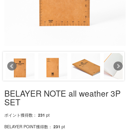
BELAYER NOTE all weather 3P
SET
ポイント獲得数：
231
pt
BELAYER POINT獲得数：
231
pt