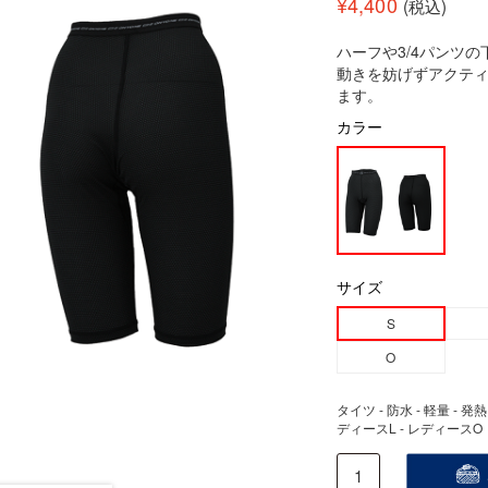
¥
4,400
(税込)
ハーフや3/4パンツ
動きを妨げずアクテ
ます。
カラー
サイズ
S
O
タイツ - 防水 - 軽量 - 発
ディースL - レディースO