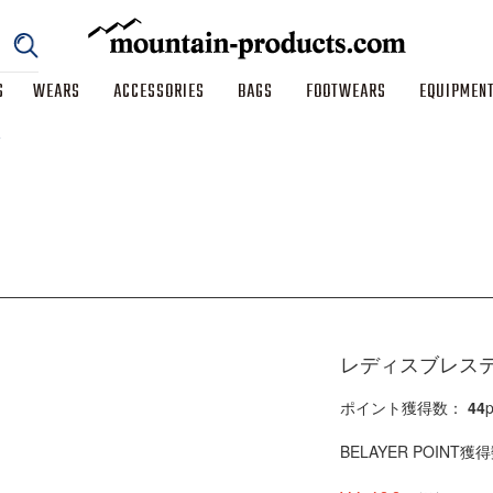
S
WEARS
ACCESSORIES
BAGS
FOOTWEARS
EQUIPMEN
ツ
レディスブレステ
ポイント獲得数：
44
p
BELAYER POINT獲