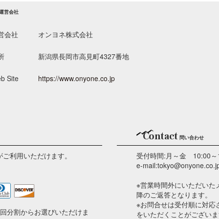
運営会社
営会社
オンヨネ株式会社
所
新潟県長岡市高見町4327番地
b Site
https://www.onyone.co.jp
Contact
問い合わせ
がご利用いただけます。
受付時間:月～金 10:00～
e-mail:tokyo@onyone.co.j
※営業時間外にいただいた
降のご返答となります。
※お問合せは受付順に対応
2回分割からお選びいただけま
をいただくことがございま