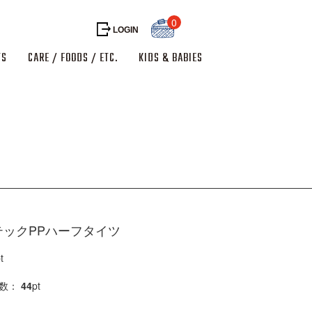
0
LOGIN
TS
CARE / FOODS / ETC.
KIDS & BABIES
ックPPハーフタイツ
t
得数：
44
pt