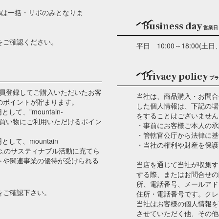
ersは一括・リボのみとなりま
Business day
営業日
をご確認ください。
平日 10:00～18:00
Privacy policy
プラ
m”では、会員登録してご購入いただいたお客
当社は、商品購入・お問合
のポイントが貯まります。
した個人情報は、下記の場
て、”mountain-
をすることはございません
べてのお買い物にご利用いただけるポイン
・事前にお客様ご本人の承
・管轄官公庁から法律に基
て、mountain-
・当社の権利や財産を保護
Y Inc.のサスティナブル活動に充てら
ベントや関連事業の優待が受けられる
当店を通じて当社が収集す
する際、またはお問合せの
所、電話番号、メールアド
をご確認下さい。
住所・電話番号です。クレ
当社はお客様の個人情報を
させていただく他、その他