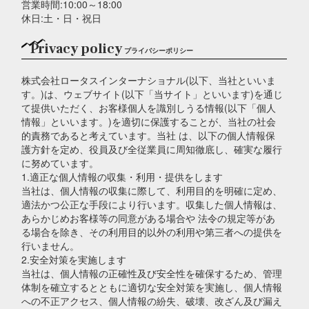
営業時間:10:00～18:00
休日:土・日・祝日
Privacy policy
プライバシーポリシー
株式会社ロータスインターナショナル(以下、当社といいま
す。)は、ウェブサイト(以下「当サイト」といいます)を通じ
て提供いただく、お客様個人を識別しうる情報(以下「個人
情報」といいます。)を適切に保護することが、当社の社会
的責務であると考えています。当社 は、以下の個人情報保
護方針を定め、役員及び全従業員に周知徹底し、確実な履行
に努めています。
1.適正な個人情報の収集・利用・提供をします
当社は、個人情報の収集に際して、利用目的を明確に定め、
適法かつ公正な手段により行います。収集した個人情報は、
あらかじめお客様等の同意がある場合や 法令の規定等があ
る場合を除き、その利用目的以外の利用や第三者への提供を
行いません。
2.安全対策を実施します
当社は、個人情報の正確性及び安全性を確保するため、管理
体制を確立するとともに適切な安全対策を実施し、個人情報
への不正アクセス、個人情報の紛失、破壊、改ざん及び漏え