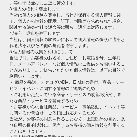
い等の予防並びに是正に努めます。
3.個人の権利を尊重します
当社は個人の権利を尊重し、当社が保有する個人情報に関し
て、個人から情報の開示、訂正、削除等を求められた場合、
関連する法令や社会通念等に照らし適切に対応します。
4.法令・規範を遵守します
当社は、個人情報の取扱いにおいて個人情報の保護に適用さ
れる法令及びその他の規範を遵守します。
5.個人情報の収集と利用について
当社では、お客様のお名前、ご住所、お電話番号、生年月
日、メールアドレス、など個人情報のご提供をお願いするこ
とがあります。ご提供いただいた個人情報は、以下の目的で
利用いたします。
・ 商品の発送、カタログやDM、E-Mailの送付、商品・サー
ビス・イベントに関する情報のご連絡のため
・ご利用いただいている商品・サービスの改善/改良や、新
たな商品・サービスを開発するため
・お客様からの当社商品、サービス、事業活動、イベント等
に関するお問合せ・ご依頼にお応えするため
当社が、お客様の同意を得ることなく、上記以外の目的、及
び自明の目的以外に、保有するお客様の個人情報を利用する
ことはありません。