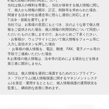
6.個人情報の利用の同意について
当社は個人の権利を尊重し、当社が保有する個人情報に関し
て、個人から情報の開示、訂正、削除等を求められた場合、
関連する法令や社会通念等に照らし適切に対応します。
7.法令・規範を遵守します
当社では、お客様の意思にもとづき、次のような形で個人情
報をご提供された場合、個人情報の利用目的について同意い
ただいたものと致しますので、あらかじめご了承ください。
・お客様が、ウェブサイトにおいて個人情報をフォーム等に
入力し送信ボタンを押した場合
・ お客様の個人情報を、電話、郵便、FAX、電子メール等の
手段でご連絡いただいた場合
8.お客様の個人情報は、法令等の定めによる場合などを除き
第三者に開示しません
当社は、個人情報を適切に保護するためのコンプライアン
ス・プログラム(個人情報保護に関するマネジメントシステ
ム)を策定・運用するとともに、個人情報保護の運用状況を
監査し、継続的な改善に努めます。