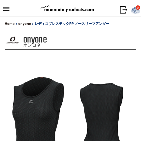
0
Home
>
onyone
>
レディスブレステックPP ノースリーブアンダー
onyone
オンヨネ