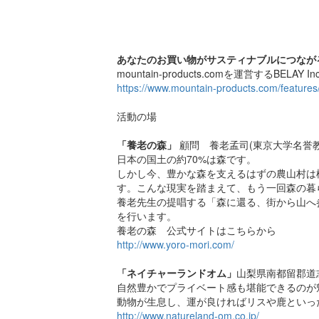
あなたのお買い物がサスティナブルにつながる『B
mountain-products.comを運営するBE
https://www.mountain-products.com/featur
活動の場
「養老の森」
顧問 養老孟司(東京大学名誉教
日本の国土の約70%は森です。
しかし今、豊かな森を支えるはずの農山村は
す。こんな現実を踏まえて、もう一回森の暮
養老先生の提唱する「森に還る、街から山へ
を行います。
養老の森 公式サイトはこちらから
http://www.yoro-mori.com/
「ネイチャーランドオム」
山梨県南都留郡道志村
自然豊かでプライベート感も堪能できるのが
動物が生息し、運が良ければリスや鹿といっ
http://www.natureland-om.co.jp/