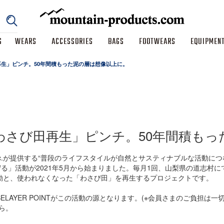
S
WEARS
ACCESSORIES
BAGS
FOOTWEARS
EQUIPMEN
さび田再生」ピンチ。50年間積もった泥の層は想像以上に。
 07】「わさび田再生」ピンチ。50年間積
るBELAY Inc.が提供する“普段のライフスタイルが自然とサスティナブルな
自然を守る」活動が2021年5月から始まりました。毎月1回、山梨県の道志村
活動と、使われなくなった「わさび田」を再生するプロジェクトです。
が保有するBELAYER POINTがこの活動の源となります。(※会員さまのご負担
から。