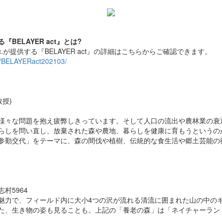
ELAYER act』とは?
LAY Inc.が提供する『BELAYER act』の詳細はこちらからご確認できます。
es/BELAYERact202103/
授)
様々な問題を抱え疲弊しきっています。そして人口の流出や農林業の衰
らしを問い直し、放棄された森や農地、暮らしを健康に育もうというの
参勤交代」をテーマに、森の間伐や植樹、伝統的な食生活や郷土芸能の
5964​
魅力で、フィールド内に大小4つの沢が流れる清流に囲まれた山の中のキ
た、生き物の姿も見ることも。上記の「養老の森」は「ネイチャーラン