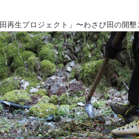
.) 「わさび田再生プロジェクト」〜わさび田の