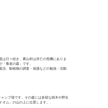
退は日々続き、農山村は存亡の危機にありま
が「養老の森」です。
復活、動植物の調査・保護などの勉強・活動
ャンプ場​です。その森には多様な樹木や野生
ドオム」の山の上に位置します。