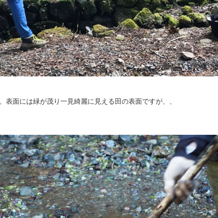
す。表面には緑が茂り一見綺麗に見える田の表面ですが、、