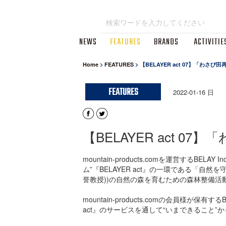
NEWS
FEATURES
BRANDS
ACTIVITIE
Home
>
FEATURES
>
【BELAYER act 07】「わ
FEATURES
2022-01-16 日
【BELAYER act
mountain-products.comを運営す
ム”『BELAYER act』の一環である「
誉教授))の自然の森を育むための森林整備
mountain-products.comの会員様
act』のサービスを通して“いまできること”