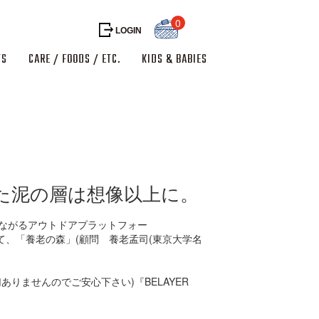
0
LOGIN
TS
CARE / FOODS / ETC.
KIDS & BABIES
もった泥の層は想像以上に。
活動につながるアウトドアプラットフォー
にて、「養老の森」(顧問 養老孟司(東京大学名
は一切ありませんのでご安心下さい)『BELAYER