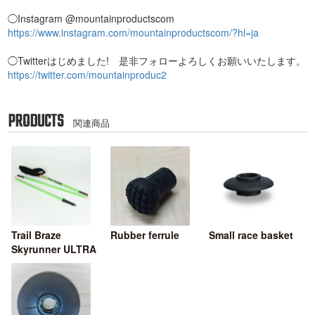
◯Instagram @mountainproductscom
https://www.instagram.com/mountainproductscom/?hl=ja
◯Twitterはじめました! 是非フォローよろしくお願いいたします。
https://twitter.com/mountainproduc2
PRODUCTS
関連商品
Trail Braze
Rubber ferrule
Small race basket
Skyrunner ULTRA