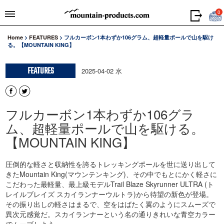
0
Home
>
FEATURES
>
フルカーボン1本わずか106グラム、超軽量ポールで山を駆け
る。【MOUNTAIN KING】
FEATURES
2025-04-02 水
フルカーボン1本わずか106グラ
ム、超軽量ポールで山を駆ける。
【MOUNTAIN KING】
圧倒的な軽さと収納性を誇るトレッキングポールを世に送り出して
きたMountain King(マウンテンキング)、その中でもとにかく軽さに
こだわった最軽量、最上級モデルTrail Blaze Skyrunner ULTRA (ト
レイルブレイズ スカイランナーウルトラ)から待望の新色が登場。
その振り出しの軽さはまるで、空をはばたく翼のようにスムーズで
異次元感覚だ。スカイランナーという名の通りきれいな青空カラー