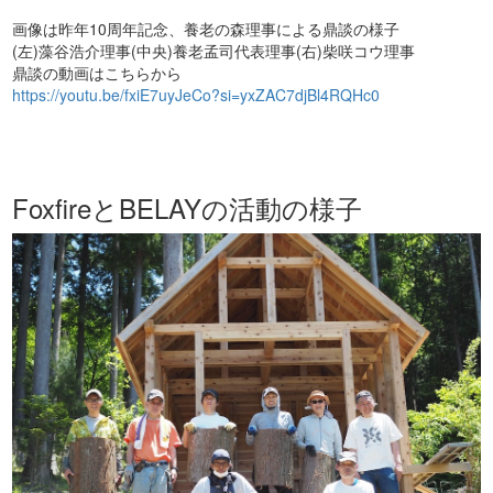
画像は昨年10周年記念、養老の森理事による鼎談の様子
(左)藻谷浩介理事(中央)養老孟司代表理事(右)柴咲コウ理事
鼎談の動画はこちらから
https://youtu.be/fxiE7uyJeCo?si=yxZAC7djBl4RQHc0
FoxfireとBELAYの活動の様子