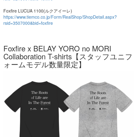
Foxfire LUCUA 1100(ルクアイーレ)
https://www.tiemco.co.jp/Form/RealShop/ShopDetail.aspx?
rsid=3507000&bid=foxfire
Foxfire x BELAY YORO no MORI
Collaboration T-shirts【スタッフユニフ
ォームモデル数量限定】