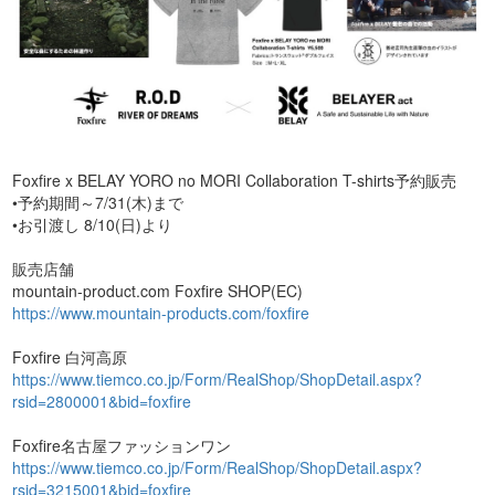
Foxfire x BELAY YORO no MORI Collaboration T-shirts予約販売
•予約期間～7/31(木)まで
•お引渡し 8/10(日)より
販売店舗
mountain-product.com Foxfire SHOP(EC)
https://www.mountain-products.com/foxfire
Foxfire 白河高原
https://www.tiemco.co.jp/Form/RealShop/ShopDetail.aspx?
rsid=2800001&bid=foxfire
Foxfire名古屋ファッションワン
https://www.tiemco.co.jp/Form/RealShop/ShopDetail.aspx?
rsid=3215001&bid=foxfire