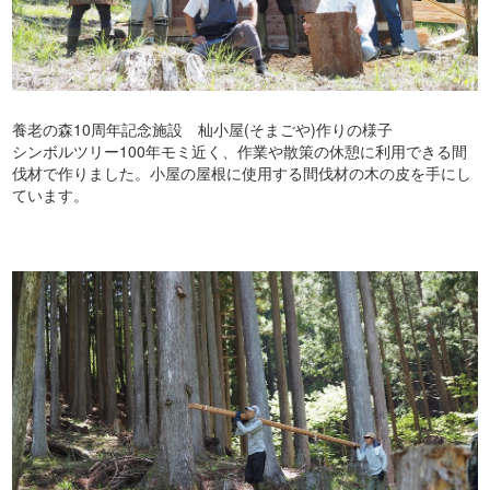
養老の森10周年記念施設 杣小屋(そまごや)作りの様子
シンボルツリー100年モミ近く、作業や散策の休憩に利用できる間
伐材で作りました。小屋の屋根に使用する間伐材の木の皮を手にし
ています。