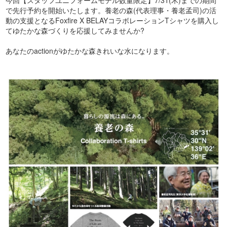
今回【スタッフユニフォームモデル数量限定】7/31(木)までの期間
で先行予約を開始いたします。養老の森(代表理事・養老孟司)の活
動の支援となるFoxfire X BELAYコラボレーションTシャツを購入し
てゆたかな森づくりを応援してみませんか?
あなたのactionがゆたかな森きれいな水になります。