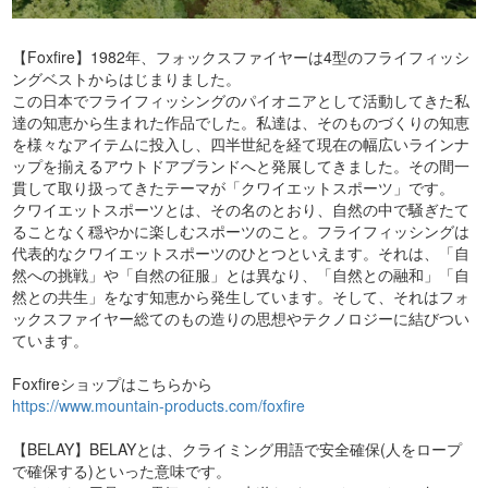
【Foxfire】1982年、フォックスファイヤーは4型のフライフィッシ
ングベストからはじまりました。
この日本でフライフィッシングのパイオニアとして活動してきた私
達の知恵から生まれた作品でした。私達は、そのものづくりの知恵
を様々なアイテムに投入し、四半世紀を経て現在の幅広いラインナ
ップを揃えるアウトドアブランドへと発展してきました。その間一
貫して取り扱ってきたテーマが「クワイエットスポーツ」です。
クワイエットスポーツとは、その名のとおり、自然の中で騒ぎたて
ることなく穏やかに楽しむスポーツのこと。フライフィッシングは
代表的なクワイエットスポーツのひとつといえます。それは、「自
然への挑戦」や「自然の征服」とは異なり、「自然との融和」「自
然との共生」をなす知恵から発生しています。そして、それはフォ
ックスファイヤー総てのもの造りの思想やテクノロジーに結びつい
ています。
Foxfireショップはこちらから
https://www.mountain-products.com/foxfire
【BELAY】BELAYとは、クライミング用語で安全確保(人をロープ
で確保する)といった意味です。