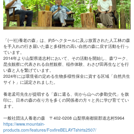
「(一社)養老の森」は、約5ヘクタールに及ぶ放置された人工林の森
を手入れの行き届いた森と多様性の高い自然の森に戻す活動を行っ
ています。
2014年より山梨県道志村において、その活動を開始し、森ワーク、
昆虫観察に代表される自然観察、稲作体験、わさび田再生などを行
い森と人を繋げています。
2024年には環境省の定める生物多様性保全に資する区域「自然共生
サイト」に認定されました。
養老孟司先生が提唱する「森に還る、街から山への参勤交代」を旗
印に、日本の森の在り方を多くの関係者の方々と共に学び育ててい
ます。
一般社団法人養老の森 〒402-0208 山梨県南都留郡道志村5964
https://www.mountain-
products.com/features/FoxfireBELAYTshirts2507/