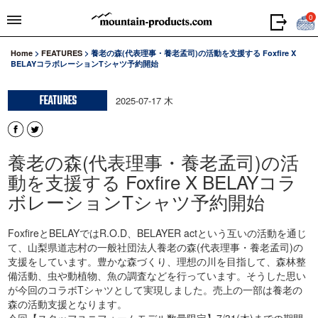
0
Home
>
FEATURES
>
養老の森(代表理事・養老孟司)の活動を支援する Foxfire X
BELAYコラボレーションTシャツ予約開始
FEATURES
2025-07-17 木
養老の森(代表理事・養老孟司)の活
動を支援する Foxfire X BELAYコラ
ボレーションTシャツ予約開始
FoxfireとBELAYではR.O.D、BELAYER actという互いの活動を通じ
て、山梨県道志村の一般社団法人養老の森(代表理事・養老孟司)の
支援をしています。豊かな森づくり、理想の川を目指して、森林整
備活動、虫や動植物、魚の調査などを行っています。そうした思い
が今回のコラボTシャツとして実現しました。売上の一部は養老の
森の活動支援となります。