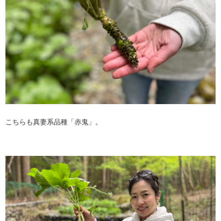
こちらも真妻系品種「赤鬼」。