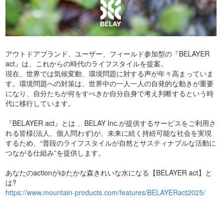
アウトドアブランド、ユーザー、フィールド参加型の『BELAYER
act』は、これからの時代のライフスタイルを提案。
現在、世界では気候変動、環境問題に対する声が年々高まっていま
す。環境問題への対策は、世界中の一人一人の自発的な動きが重要
になり、自分たちが何をすべきか自分自身で考え判断するという時
代に移行しています。
『BELAYER act』とは 、BELAY Inc.が提供するサービスをご利用さ
れる皆様(法人、個人問わず)が、未来に続く持続可能な社会を実現
するため、“普段のライフスタイルが自然とサスティナブルな活動に
つながる仕組み”を提供します。
あなたのactionがゆたかな森きれいな水になる【BELAYER act】と
は?
https://www.mountain-products.com/features/BELAYERact2025/