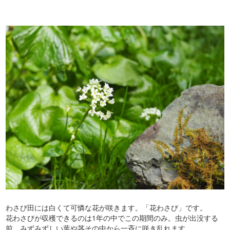
わさび田には白くて可憐な花が咲きます。「花わさび」です。
花わさびが収穫できるのは1年の中でこの期間のみ。虫が出没する
前、みずみずしい葉や茎その中から一斉に咲き乱れます。