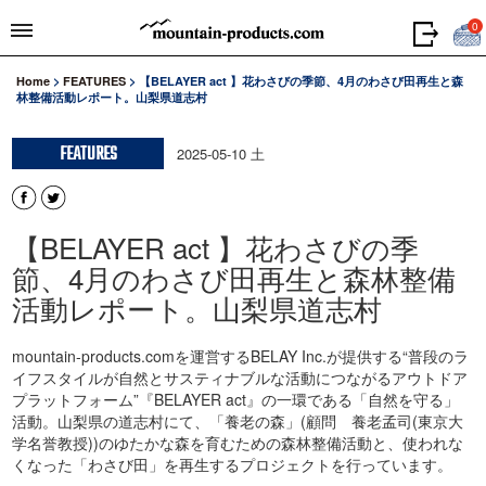
0
Home
>
FEATURES
>
【BELAYER act 】花わさびの季節、4月のわさび田再生と森
林整備活動レポート。山梨県道志村
FEATURES
2025-05-10 土
【BELAYER act 】花わさびの季
節、4月のわさび田再生と森林整備
活動レポート。山梨県道志村
mountain-products.comを運営するBELAY Inc.が提供する“普段のラ
イフスタイルが自然とサスティナブルな活動につながるアウトドア
プラットフォーム”『BELAYER act』の一環である「自然を守る」
活動。山梨県の道志村にて、「養老の森」(顧問 養老孟司(東京大
学名誉教授))のゆたかな森を育むための森林整備活動と、使われな
くなった「わさび田」を再生するプロジェクトを行っています。