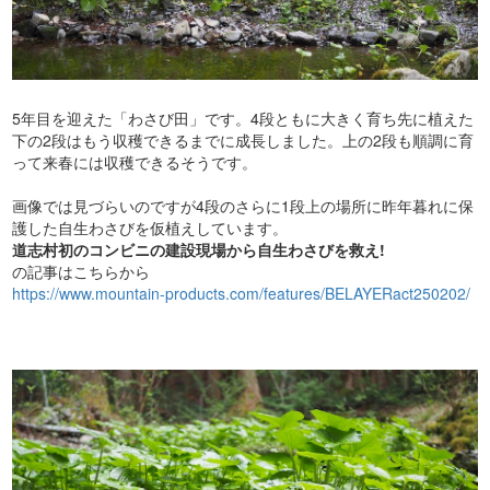
5年目を迎えた「わさび田」です。4段ともに大きく育ち先に植えた
下の2段はもう収穫できるまでに成長しました。上の2段も順調に育
って来春には収穫できるそうです。
画像では見づらいのですが4段のさらに1段上の場所に昨年暮れに保
護した自生わさびを仮植えしています。
道志村初のコンビニの建設現場から自生わさびを救え!
の記事はこちらから
https://www.mountain-products.com/features/BELAYERact250202/