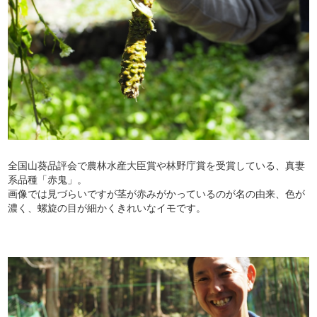
全国山葵品評会で農林水産大臣賞や林野庁賞を受賞している、真妻
系品種「赤鬼」。
画像では見づらいですが茎が赤みがかっているのが名の由来、色が
濃く、螺旋の目が細かくきれいなイモです。