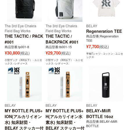
The 3rd Eye Chakra
The 3rd Eye Chakra
BELAY
Field Bag Works
Field Bag Works
Regeneration TEE
THE TACTIC / PACK
THE TACTIC /
商品型番:Regeneration
TEE
#001
BACKPACK #001
¥
7,700
(税込)
商品型番:tp001-8
商品型番:tb001-15
¥
30,800
¥
29,700
(税込)
(税込)
半袖Tシャツ - コットン - ユニセ
ックス
小型ザック（30ℓ以下） - ユニセ
小型ザック（30ℓ以下） - ユニセ
ックス - レディース
ックス - レディース
BELAY
BELAY
BELAY
MY BOTTLE PLUS+
MY BOTTLE PLUS+
BELAY×MiiR
ION(アルカリイオン
H(アルカリイオン水
BOTTLE 16oz
商品型番:BELAY×MiiR
水) 知床財団・
素水) 知床財団・
BOTTLE
BELAY ステッカー付
BELAY ステッカー付