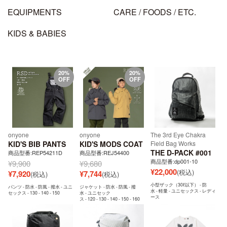
EQUIPMENTS
CARE / FOODS / ETC.
KIDS & BABIES
20%
20%
OFF
OFF
onyone
onyone
The 3rd Eye Chakra
KID'S BIB PANTS
KID'S MODS COAT
Field Bag Works
THE D-PACK #001
商品型番:REP54211D
商品型番:REJ54400
商品型番:dp001-10
¥
9,900
¥
9,680
¥
22,000
(税込)
¥
7,920
¥
7,744
(税込)
(税込)
小型ザック（30ℓ以下） - 防
パンツ - 防水 - 防風 - 撥水 - ユニ
ジャケット - 防水 - 防風 - 撥
水 - 軽量 - ユニセックス - レディ
セックス - 130 - 140 - 150
水 - ユニセック
ース
ス - 120 - 130 - 140 - 150 - 160