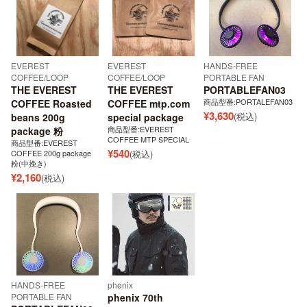
EVEREST
EVEREST
HANDS-FREE
COFFEE/LOOP
COFFEE/LOOP
PORTABLE FAN
THE EVEREST
THE EVEREST
PORTABLEFAN03
商品型番:PORTALEFAN03
COFFEE Roasted
COFFEE mtp.com
¥
3,630
(税込)
beans 200g
special package
商品型番:EVEREST
package 粉
COFFEE MTP SPECIAL
商品型番:EVEREST
¥
540
COFFEE 200g package
(税込)
粉(中挽き)
¥
2,160
(税込)
HANDS-FREE
phenix
PORTABLE FAN
phenix 70th