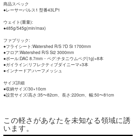
商品スペック
●レーサーパルス1 型番43LP1
ウェイト(重量):
●485g/545g(min/max)
ファブリック:
●フライシート:Watershed R/S 7D Si 1700mm
●フロア:Watershed R/S Si2 3000mm
●ポール:DAC 8.7mm・ペグ:チタニウムペグ(1g)×8本
●ガイライン:リフレクティブダイニーマ×3本
●インナードア:ハーフメッシュ
サイズ詳細
●収納サイズ/30×10cm
●設営サイズ/高さ:35〜82cm、長さ:220cm、幅:50〜81cm
この軽さがあなたを未知なる領域に誘
います。