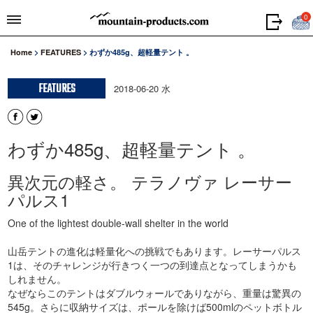
0
Home
>
FEATURES
>
わずか485g、超軽量テント 。
FEATURES
2018-06-20 水
わずか485g、超軽量テント 。
異次元の軽さ。 テラノヴァ レーサー
パルス1
One of the lightest double-wall shelter in the world
山岳テントの進化は軽量化への挑戦でもあります。レーサーパルス
1は、そのチャレンジが行きつく一つの到達点となってしまうかも
しれません。
なぜならこのテントはダブルウォールでありながら、重量は驚異の
545g。さらに収納サイズは、ポールを除けば500mlのペットボトル