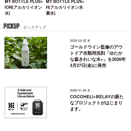
MY BOTTLE PLUS+
MY BOTTLE PLUS+
ION(アルカリイオン
H(アルカリイオン水
水)
素水)
PICKUP
ピックアップ
2026-03-25 木
ゴールドウイン監修のアウ
トドア衣類用洗剤「ゆたか
な森きれいな水+」を2026年
3月27日(金)に発売
2026-01-26 木
COCOHELI×BELAYの新た
なプロジェクトがはじまり
ます。