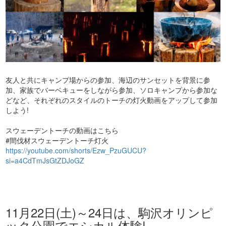
友人と共にキャンプ場からの参加、海辺のサンセットを背景に参
加、家族でバーベキューをしながら参加、ソロキャンプから参加な
どなど、それぞれのスタイルのトーチの灯火動画をアップして参加
しよう!
スウェーデントーチの動画はこちら
#間伐材スウェーデントーチ灯火
https://youtube.com/shorts/Ezw_PzuGUCU?
si=a4CdTmJsGtZDJoGZ
11月22日(土)～24日は、駒沢オリンピ
ック公園でエシカル体験!