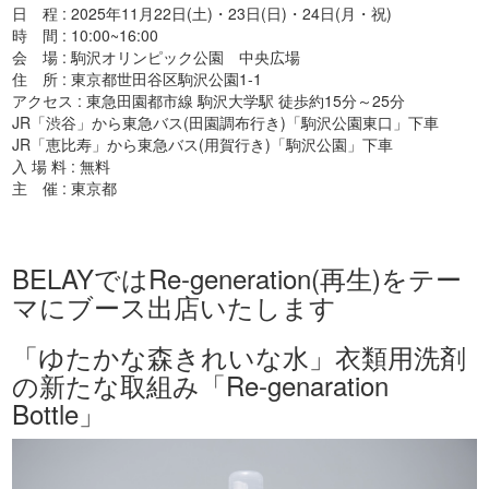
日 程 : 2025年11月22日(土)・23日(日)・24日(月・祝)
時 間 : 10:00~16:00
会 場 : 駒沢オリンピック公園 中央広場
住 所 : 東京都世田谷区駒沢公園1-1
アクセス : 東急田園都市線 駒沢大学駅 徒歩約15分～25分
JR「渋谷」から東急バス(田園調布行き)「駒沢公園東口」下車
JR「恵比寿」から東急バス(用賀行き)「駒沢公園」下車
入 場 料 : 無料
主 催 : 東京都
BELAYではRe-generation(再生)をテー
マにブース出店いたします
「ゆたかな森きれいな水」衣類用洗剤
の新たな取組み「Re-genaration
Bottle」