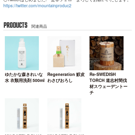
https://twitter.com/mountainproduc2
PRODUCTS
関連商品
ゆたかな森きれいな
Regeneration 鮫皮
Re-SWEDISH
水 衣類用洗剤 500ml
わさびおろし
TORCH 道志村間伐
材スウェーデントー
チ