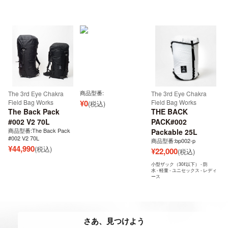
商品型番:
The 3rd Eye Chakra
The 3rd Eye Chakra
Field Bag Works
¥
0
Field Bag Works
(税込)
The Back Pack
THE BACK
#002 V2 70L
PACK#002
商品型番:The Back Pack
Packable 25L
#002 V2 70L
商品型番:bp002-p
¥
44,990
(税込)
¥
22,000
(税込)
小型ザック（30ℓ以下） - 防
水 - 軽量 - ユニセックス - レディ
ース
さあ、見つけよう