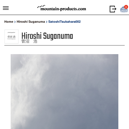
0
Home
>
Hiroshi Suganuma
>
SatoshiTsukahara002
Hiroshi Suganuma
菅沼 浩