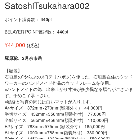
SatoshiTsukahara002
ポイント獲得数：
440
pt
BELAYER POINT獲得数：
440
pt
¥
44,000
(税込)
塚原聡、2月余市岳
【額装】
石垣島の”やらぶの木”(テリハボク)を使った、石垣島在住のウッド
ワーカーのハンドメイド作品のウッドフレームを使用。
※ハンドメイドの為、出来上がり寸法が多少異なる場合がございま
す。予めご了承下さい。
※額縁と写真の間には白いマットが入ります。
A4サイズ 372mm×270mm(額装外寸) 44,000円
半切サイズ 432mm×356mm(額装外寸) 77,000円
全紙サイズ 565mm×456mm(額装外寸) 110,000円
B2サイズ 788mm×575mm(額装外寸) 165,000円
B1サイズ 1090mm×788mm(額装外寸) 330,000円
B0サイズ 1456mm×1030mm(額装外寸) 550,000円