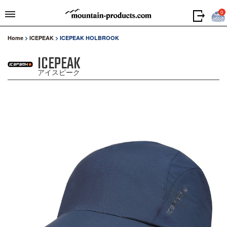
0
Home
>
ICEPEAK
>
ICEPEAK HOLBROOK
ICEPEAK
アイスピーク