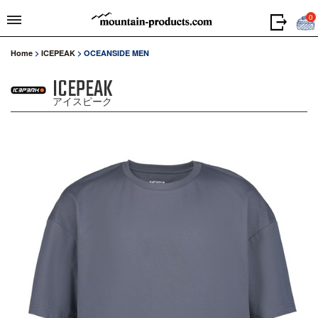
0
Home
>
ICEPEAK
>
OCEANSIDE MEN
ICEPEAK
アイスピーク