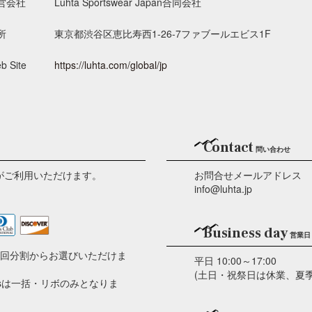
営会社
Luhta Sportswear Japan合同会社
所
東京都渋谷区恵比寿西1-26-7ファブールエビス1F
b Site
https://luhta.com/global/jp
Contact
問い合わせ
がご利用いただけます。
お問合せメールアドレス
info@luhta.jp
Business day
営業日
2回分割からお選びいただけま
平日 10:00～17:00
(土日・祝祭日は休業、夏
ersは一括・リボのみとなりま