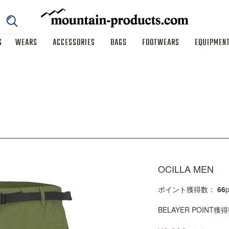
S
WEARS
ACCESSORIES
BAGS
FOOTWEARS
EQUIPMEN
OCILLA MEN
ポイント獲得数：
66
p
BELAYER POINT獲