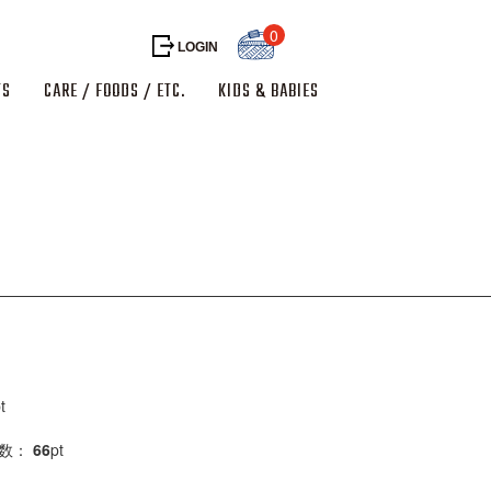
0
LOGIN
TS
CARE / FOODS / ETC.
KIDS & BABIES
t
得数：
66
pt