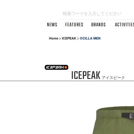
NEWS
FEATURES
BRANDS
ACTIVITIE
Home
>
ICEPEAK
>
OCILLA MEN
ICEPEAK
アイスピーク