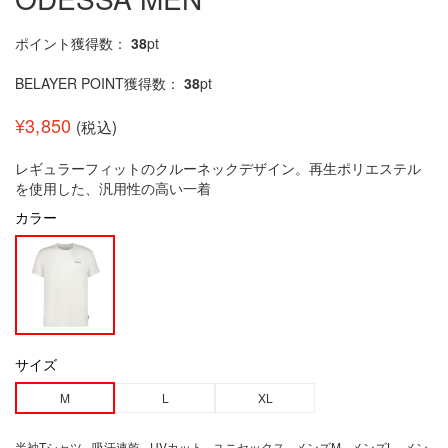
ポイント獲得数：
38
pt
BELAYER POINT獲得数：
38
pt
¥
3,850
(税込)
レギュラーフィットのクルーネックデザイン。再生ポリエステル
を使用した、汎用性の高い一着
カラー
サイズ
M
L
XL
半袖Tシャツ - 吸汗速乾 - UVカット - ユニセックス - メンズM - メンズL - メン