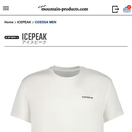
0
Home
>
ICEPEAK
>
ODESSA MEN
ICEPEAK
アイスピーク