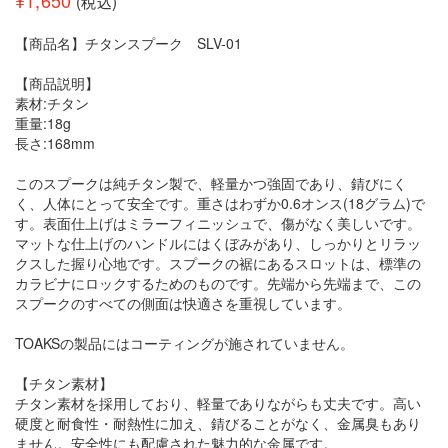
¥
1,650
(税込)
【商品名】チタンスプーク SLV-01
【商品説明】
素材:チタン
重量:18g
長さ:168mm
このスプークは純チタン製で、軽量かつ強固であり、錆びにく
く、人体にとって安全です。重さはわずか0.6オンス(18グラム)で
す。表面仕上げはミラーフィニッシュで、傷がなく美しいです。
マットな仕上げのハンドルにはくぼみがあり、しっかりとリラッ
クスした握り心地です。スプークの裾にあるスロットは、標準の
カラビナにロックするためのものです。先端から先端まで、この
スプークのすべての側面は快適さを重視しています。
TOAKSの製品にはコーティングが施されていません。
【チタン素材】
チタン素材を採用しており、軽量でありながらも丈夫です。高い
硬度と耐食性・耐熱性に加え、錆びることがなく、金属臭もあり
ません。安全性にも配慮された魅力的な金属です。