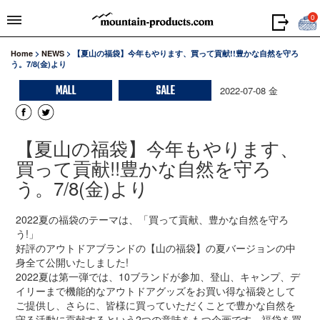
0
Home
>
NEWS
>
【夏山の福袋】今年もやります、買って貢献!!豊かな自然を守ろ
う。7/8(金)より
MALL
SALE
2022-07-08 金
【夏山の福袋】今年もやります、
買って貢献!!豊かな自然を守ろ
う。7/8(金)より
2022夏の福袋のテーマは、「買って貢献、豊かな自然を守ろ
う!」
好評のアウトドアブランドの【山の福袋】の夏バージョンの中
身全て公開いたしました!
2022夏は第一弾では、10ブランドが参加、登山、キャンプ、デ
イリーまで機能的なアウトドアグッズをお買い得な福袋として
ご提供し、さらに、皆様に買っていただくことで豊かな自然を
守る活動に貢献するという2つの意味をもつ企画です。福袋を買