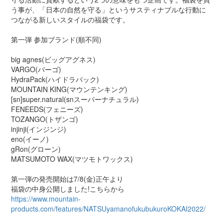
う事が、「日本の自然を守る」というサスティナブルな行動に
つながる新しいスタイルの福袋です。
第一弾 参加ブランド(順不同)
big agnes(ビッグアグネス)
VARGO(バーゴ)
HydraPack(ハイドラパック)
MOUNTAIN KING(マウンテンキング)
[sn]super.natural(snスーパーナチュラル)
FENEEDS(フェニーズ)
TOZANGO(トザンゴ)
injinji(インジンジ)
eno(イーノ)
gRon(グローン)
MATSUMOTO WAX(マツモトワックス)
第一弾の発売開始は7/8(金)正午より
福袋の中身公開しました!こちらから
https://www.mountain-
products.com/features/NATSUyamanofukubukuroKOKAI2022/