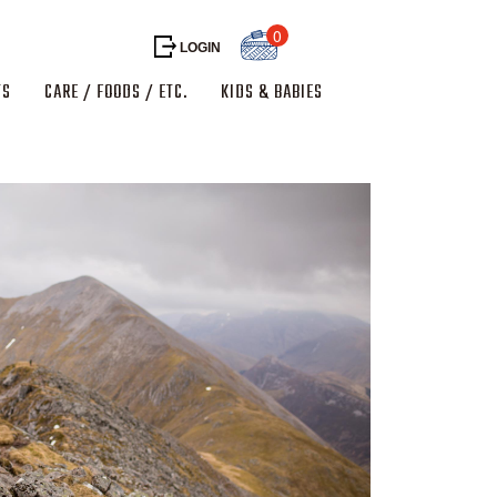
0
LOGIN
TS
CARE / FOODS / ETC.
KIDS & BABIES