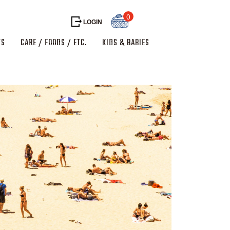
0
LOGIN
TS
CARE / FOODS / ETC.
KIDS & BABIES