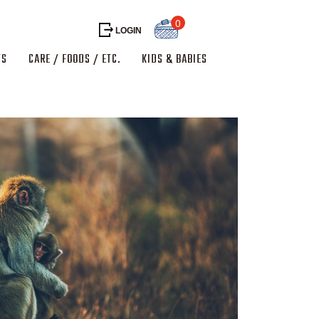
0
LOGIN
TS
CARE / FOODS / ETC.
KIDS & BABIES