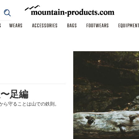
S
WEARS
ACCESSORIES
BAGS
FOOTWEARS
EQUIPMEN
性〜足編
から守ることは山での鉄則。