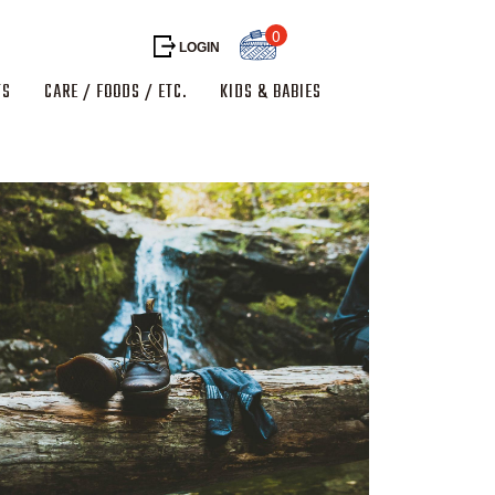
0
LOGIN
TS
CARE / FOODS / ETC.
KIDS & BABIES