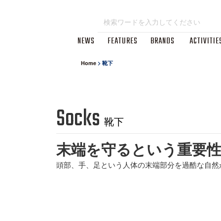
NEWS
FEATURES
BRANDS
ACTIVITIE
Home
>
靴下
Socks
靴下
末端を守るという重要
頭部、手、足という人体の末端部分を過酷な自然