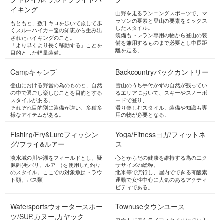
自然の風景を楽しむことや健康を目的
山などとも呼ばれ、幅広い世代に多く
とし、比較的に軽装で低山など散策し
の愛好者がいる。
たり健康志向で街を歩くスタイル。
TrailRunning
トレイルランニン
グ
山野を走るランニングスポーツで、マ
ラソンの要素と登山の要素をミックス
したスタイル。
装備もトレラン専用の物から登山の装
備を兼用するものまで必要とし中長距
離を走る。
Long trail/Ultralight hiking
ロン
グトレイル,ウルトラライトハ
イキング
もともと、数千キロを歩いて旅して歩
くスルーハイカー達の知恵から生み出
されたハイキングのこと。
「より早くより長く移動する」ことを
目的とした軽量装備。
Camp
キャンプ
Backcountry
バックカントリー