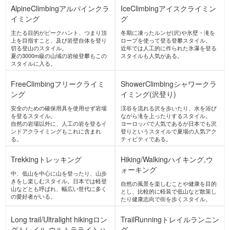
防災アウトドア
AlpineClimbing
アルパインクラ
IceClimbing
アイスクライミン
イミング
グ
主たる目的がピークハント、つまり頂
冬期に凍ったルンゼ(沢)や氷壁・滝を
上を目指すこと、及び岩壁自体を登り
ロープを使って登る登攀スタイル。
切る登山のスタイル。
近年では人工的に作られた氷瀑を登る
夏の3000m級の山域の岩稜登攀もこの
スタイルも人気がある。
スタイルに入る。
FreeClimbing
フリークライミ
ShowerClimbing
シャワークラ
ング
イミング(沢登り)
安全のための確保用具を使用せず岩場
渓谷を流れる沢を歩いたり、水を浴び
を登るスタイル。
ながら滝を上ったりするスタイル。
自然の岩場以外に、人工の岩を登るイ
ヨーロッパで人気であるが日本でも沢
ンドアクライミングもこれに含まれ
登りというスタイルで夏場の人気アク
る。
ティビティである。
Trekking
トレッキング
Hiking/Walking
ハイキング,ウ
ォーキング
中、低山を中心に山を登ったり、山歩
きをし楽しむスタイル。日本では軽登