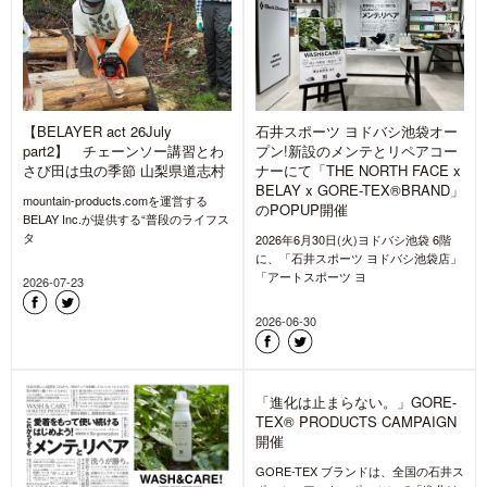
【BELAYER act 26July
石井スポーツ ヨドバシ池袋オー
part2】 チェーンソー講習とわ
プン!新設のメンテとリペアコー
さび田は虫の季節 山梨県道志村
ナーにて「THE NORTH FACE x
BELAY x GORE-TEX®BRAND」
mountain-products.comを運営する
のPOPUP開催
BELAY Inc.が提供する“普段のライフス
タ
2026年6月30日(火)ヨドバシ池袋 6階
に、「石井スポーツ ヨドバシ池袋店」
「アートスポーツ ヨ
2026-07-23
2026-06-30