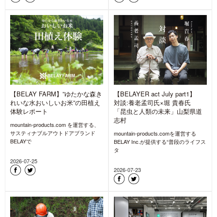
【BELAY FARM】”ゆたかな森き
【BELAYER act July part1】
れいな水おいしいお米”の田植え
対談:養老孟司氏×堀 貴春氏
体験レポート
「昆虫と人類の未来」山梨県道
志村
mountain-products.com を運営する、
サスティナブルアウトドアブランド
mountain-products.comを運営する
BELAYで
BELAY Inc.が提供する“普段のライフス
タ
2026-07-25
2026-07-23