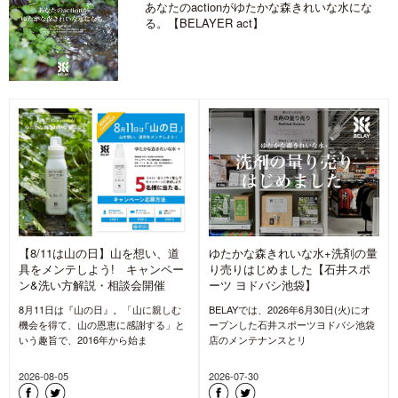
あなたのactionがゆたかな森きれいな水にな
る。【BELAYER act】
【8/11は山の日】山を想い、道
ゆたかな森きれいな水+洗剤の量
具をメンテしよう! キャンペー
り売りはじめました【石井スポ
ン&洗い方解説・相談会開催
ーツ ヨドバシ池袋】
8月11日は『山の日』。「山に親しむ
BELAYでは、2026年6月30日(火)にオ
機会を得て、山の恩恵に感謝する」と
ープンした石井スポーツヨドバシ池袋
いう趣旨で、2016年から始ま
店のメンテナンスとリ
2026-08-05
2026-07-30