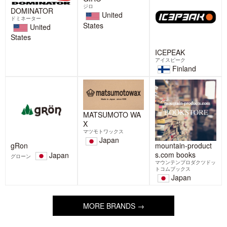
GIRO
ジロ
DOMINATOR
United
ドミネーター
States
United
States
ICEPEAK
アイスピーク
Finland
MATSUMOTO WA
X
マツモトワックス
Japan
gRon
mountain-product
s.com books
Japan
グローン
マウンテンプロダクツドッ
トコムブックス
Japan
MORE BRANDS →