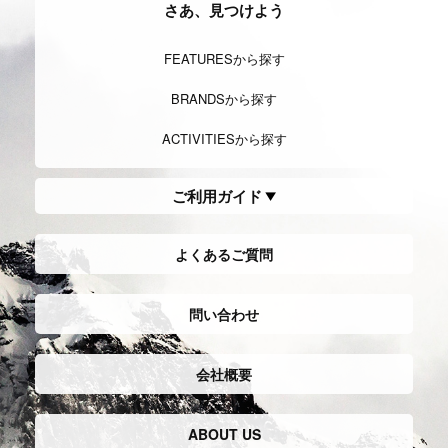
Townuse
タウンユース
アウトドアをライフスタイルに取り入
れたスタイル。
専門性よりも汎用性のあるモノが多
く、このスタイルは近年、街でも定着
したスタイルのひとつとなっている。
Travel
トラベル
bousai outdoor
防災アウトド
ア
旅行用に開発されたモノ全般ではある
が、アウトドア、日常においても実用
ライフラインのない環境で快適に過ご
性があり
す為に創られたアウトドアブランドの
トラベルグッツという総称で便利なア
プロダクトは、防災用品としてもその
イテムが多種ある。
機能を発揮します。
普段からキャンプや登山で使い慣れた
ものだからこそ非常時にも使えるそん
な防災アイテムをご提案します。
「山でも使える防災用品」を揃えてみ
ては?
MORE ACTIVITIES →