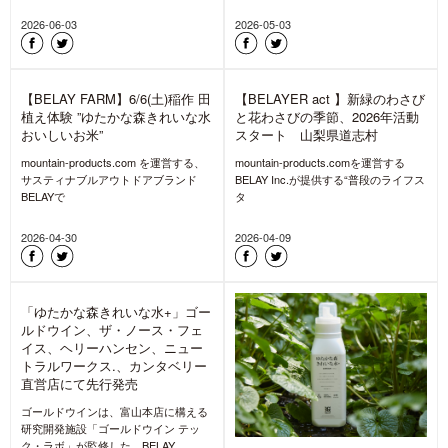
2026-06-03
2026-05-03
【BELAY FARM】6/6(土)稲作 田
【BELAYER act 】新緑のわさび
植え体験 ”ゆたかな森きれいな水
と花わさびの季節、2026年活動
おいしいお米”
スタート 山梨県道志村
mountain-products.com を運営する、
mountain-products.comを運営する
サスティナブルアウトドアブランド
BELAY Inc.が提供する“普段のライフス
BELAYで
タ
2026-04-30
2026-04-09
「ゆたかな森きれいな水+」ゴー
ルドウイン、ザ・ノース・フェ
イス、ヘリーハンセン、ニュー
トラルワークス.、カンタベリー
直営店にて先行発売
ゴールドウインは、富山本店に構える
研究開発施設「ゴールドウイン テッ