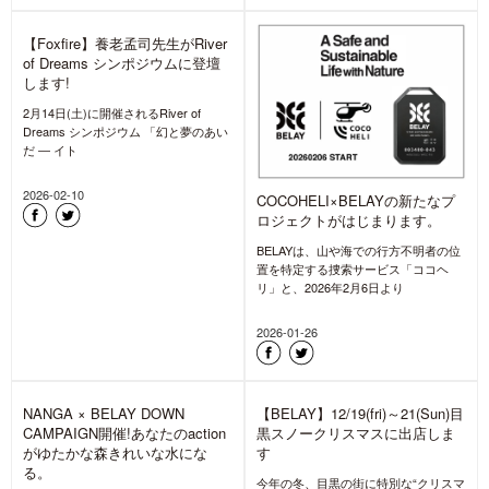
【Foxfire】養老孟司先生がRiver
of Dreams シンポジウムに登壇
します!
2月14日(土)に開催されるRiver of
Dreams シンポジウム 「幻と夢のあい
だ ― イト
2026-02-10
COCOHELI×BELAYの新たなプ
ロジェクトがはじまります。
BELAYは、山や海での行方不明者の位
置を特定する捜索サービス「ココヘ
リ」と、2026年2月6日より
2026-01-26
NANGA × BELAY DOWN
【BELAY】12/19(fri)～21(Sun)目
CAMPAIGN開催!あなたのaction
黒スノークリスマスに出店しま
がゆたかな森きれいな水にな
す
る。