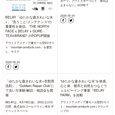
BELAY「ゆたかな森きれいな水
+」 ”洗うこと/メンテナンス”の
重要性を発信、“THE NORTH
「進化は止まらない。」GORE-
FACE x BELAY x GORE-
TEX® PRODUCTS CAMPAIGN
TEX®BRAND” のPOPUP開催
開催
アウトドアメディア兼モール型ECサイ
GORE-TEX ブランドは、全国の石井ス
ト「mountain-products.com」を運営
ポーツ、アートスポーツにて「進化は
し、サステ
止まらない」GORE-T
2026-06-24
2026-06-24
「ゆたかな森きれいな水+衣類用
”ゆたかな森きれいな水”を体感、
洗剤」、“Goldwin Repair Club”に
心と体、都市と自然をつなぐウ
て洗い方体験/解説・相談会を開
ェルビーイング事業『BELAY
催
FARM』を始動
BELAYは、6月19日(金)、20日(土)の2
アウトドアメディア兼モール型ECサイ
日間、株式会社ゴールドウイン本社1F
ト、mountain-products.com (マウンテ
イベントスペース
ンプロ