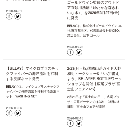
ク・ラボ」が監修した、BELAY
ゴールドウイン監修のアウトド
ア衣類用洗剤「ゆたかな森きれ
2026-04-01
いな水+」を2026年3月27日(金)
に発売
BELAYは、株式会社ゴールドウイン(本
社:東京都港区、代表取締役社長CEO:
渡辺貴生、以下 ゴール
2026-03-25
【BELAY】マイクロプラスチッ
2/23(月・祝)国際山岳ガイド天野
クファイバーの海洋流出を抑制
和明トークショー&「いざ!備え
する洗濯ネット発売
よう」BELAYER BOTTLEワーク
ショップを開催【広尾プラザ 富
BELAYでは、マイクロプラスチックフ
士山フェア2026】
ァイバーの海洋流出を抑制する洗濯ネ
ット「WASHING NET
2月23日は「富士山の日」、広尾プラ
ザ・広尾ガーデンでは2/21～23日の3
日間、富士山フェアが開催
2026-03-06
2026-02-15