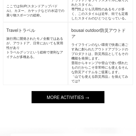
登山における野営の為のものと、自然
雪山のうち手付かずの自然が残ってい
の中で過ごし楽しむことを目的とする
るエリアにおいて、スキーやスノーボ
スタイルがある。
ードで登り、
それぞれ目的別に装備が違い、多種多
滑り楽しむスタイル。装備や知識も専
様なアイテムがある。
用の物が必要となる。
Fishing/Fry&Lure
フィッシン
Yoga/Fitness
ヨガ/フィットネ
グ/フライ&ルアー
ス
淡水域の川や湖をフィールドとし、疑
心とからだの健康を維持する為のエク
似餌(毛バリ、ルアー)を使用した釣り
ササイズの総称。
のスタイル。ここでの対象魚はトラウ
北米等で流行し、屋内でできる有酸素
ト類、バス類
運動で女性中心に人気のあるアクティ
ビティである。
Watersports
ウォータースポー
ツ/SUP,カヌー,カヤック
ここではSUP(スタンドアップパド
ル)、カヌー、カヤックなどの水辺での
乗り物スポーツの総称。