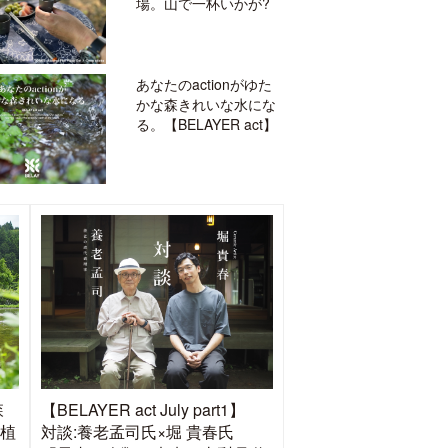
場。山で一杯いかが?
あなたのactionがゆた
かな森きれいな水にな
る。【BELAYER act】
森
【BELAYER act July part1】
田植
対談:養老孟司氏×堀 貴春氏