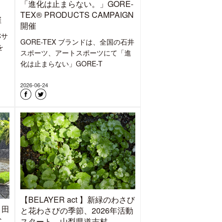
「進化は止まらない。」GORE-
TEX® PRODUCTS CAMPAIGN
催
開催
Cサ
GORE-TEX ブランドは、全国の石井
を
スポーツ、アートスポーツにて「進
化は止まらない」GORE-T
2026-06-24
【BELAYER act 】新緑のわさび
 田
と花わさびの季節、2026年活動
な
スタート 山梨県道志村