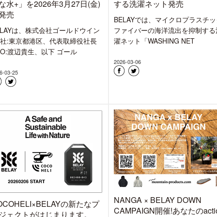
な水+」を2026年3月27日(金)
する洗濯ネット発売
発売
BELAYでは、マイクロプラスチッ
ELAYは、株式会社ゴールドウイン
ファイバーの海洋流出を抑制する
本社:東京都港区、代表取締役社長
濯ネット「WASHING NET
EO:渡辺貴生、以下 ゴール
2026-03-06
6-03-25
NANGA × BELAY DOWN
OCOHELI×BELAYの新たなプ
CAMPAIGN開催!あなたのacti
ジェクトがはじまります。