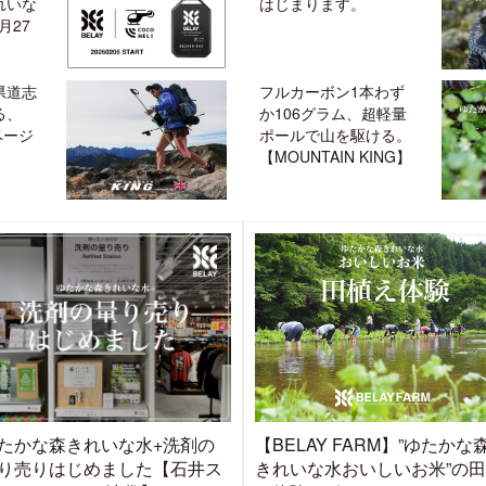
れいな
はじまります。
月27
県道志
フルカーボン1本わず
る、
か106グラム、超軽量
ページ
ポールで山を駆ける。
【MOUNTAIN KING】
たかな森きれいな水+洗剤の
【BELAY FARM】”ゆたかな
り売りはじめました【石井ス
きれいな水おいしいお米”の