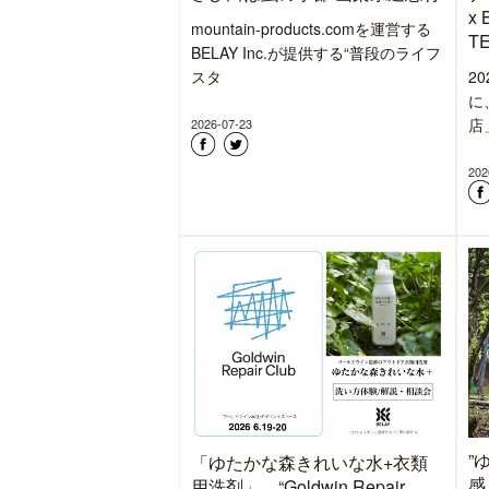
x 
mountain-products.comを運営する
T
BELAY Inc.が提供する“普段のライフ
スタ
2
に
店
2026-07-23
202
”
「ゆたかな森きれいな水+衣類
感
用洗剤」、“Goldwin Repair