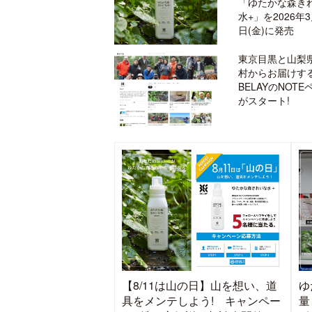
「ゆたかな森き
水+」を2026年3
日(金)に発売
東京目黒と山梨
村からお届けす
BELAYのNOTE
がスタート!
【8/11は山の日】山を想い、道
ゆ
具をメンテしよう! キャンペー
量