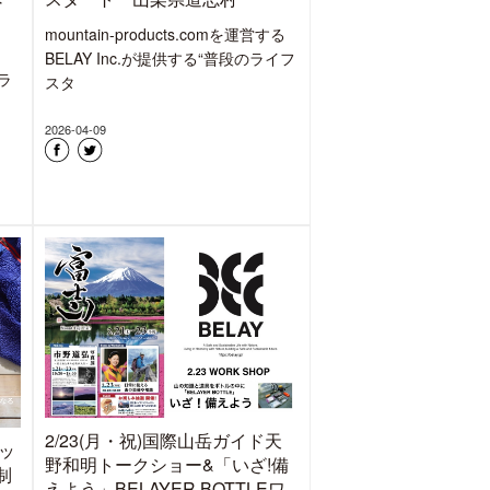
mountain-products.comを運営する
BELAY Inc.が提供する“普段のライフ
ラ
スタ
2026-04-09
2/23(月・祝)国際山岳ガイド天
ッ
野和明トークショー&「いざ!備
制
えよう」BELAYER BOTTLEワ