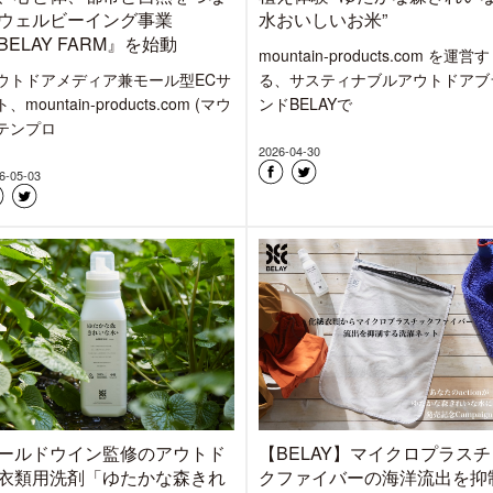
ウェルビーイング事業
水おいしいお米”
BELAY FARM』を始動
mountain-products.com を運営す
ウトドアメディア兼モール型ECサ
る、サスティナブルアウトドアブ
、mountain-products.com (マウ
ンドBELAYで
テンプロ
2026-04-30
6-05-03
ールドウイン監修のアウトド
【BELAY】マイクロプラスチ
衣類用洗剤「ゆたかな森きれ
クファイバーの海洋流出を抑