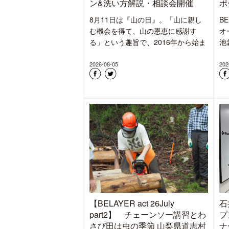
ン&洗い方解説・相談会開催
ポ
8月11日は『山の日』。「山に親し
B
む機会を得て、山の恩恵に感謝す
オ
る」という趣旨で、2016年から始ま
池
2026-08-05
202
【BELAYER act 26July
石
part2】 チェーンソー講習とわ
プ
さび田は虫の季節 山梨県道志村
ナ