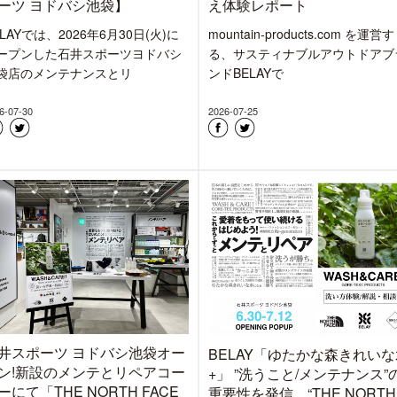
ーツ ヨドバシ池袋】
え体験レポート
ELAYでは、2026年6月30日(火)に
mountain-products.com を運営す
ープンした石井スポーツヨドバシ
る、サスティナブルアウトドアブ
袋店のメンテナンスとリ
ンドBELAYで
6-07-30
2026-07-25
井スポーツ ヨドバシ池袋オー
BELAY「ゆたかな森きれいな
ン!新設のメンテとリペアコー
+」 ”洗うこと/メンテナンス”
ーにて「THE NORTH FACE
重要性を発信、“THE NORTH