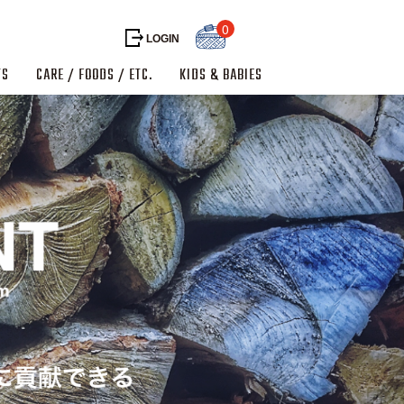
0
LOGIN
TS
CARE / FOODS / ETC.
KIDS & BABIES