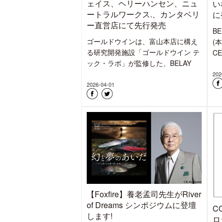
ェイス、ヘリーハンセン、ニュ
い
ートラルワークス.、カンタベリ
に
ー直営店にて先行発売
B
ゴールドウインは、富山本店に構え
(
る研究開発施設「ゴールドウイン テ
C
ック・ラボ」が監修した、BELAY
202
2026-04-01
【Foxfire】養老孟司先生がRiver
of Dreams シンポジウムに登壇
C
します!
ロ