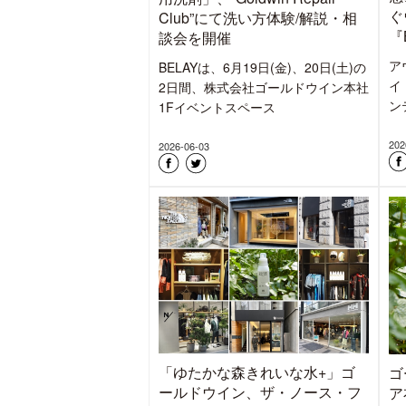
ぐ
Club”にて洗い方体験/解説・相
『
談会を開催
ア
BELAYは、6月19日(金)、20日(土)の
イト
2日間、株式会社ゴールドウイン本社
ン
1Fイベントスペース
202
2026-06-03
「ゆたかな森きれいな水+」ゴ
ゴ
ールドウイン、ザ・ノース・フ
ア