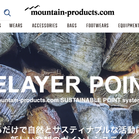
S
WEARS
ACCESSORIES
BAGS
FOOTWEARS
EQUIPMEN