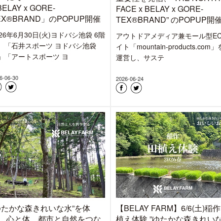
BELAY x GORE-
FACE x BELAY x GORE-
EX®BRAND」のPOPUP開催
TEX®BRAND” のPOPUP開
026年6月30日(火)ヨドバシ池袋 6階
アウトドアメディア兼モール型E
、「石井スポーツ ヨドバシ池袋
イト「mountain-products.com」
」「アートスポーツ ヨ
運営し、サステ
6-06-30
2026-06-24
ゆたかな森きれいな水”を体
【BELAY FARM】6/6(土)稲作
、心と体、都市と自然をつな
植え体験 ”ゆたかな森きれい