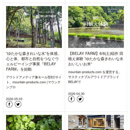
”ゆたかな森きれいな水”を体感、
【BELAY FARM】6/6(土)稲作 田
心と体、都市と自然をつなぐウ
植え体験 ”ゆたかな森きれいな水
ェルビーイング事業『BELAY
おいしいお米”
FARM』を始動
mountain-products.com を運営する、
サスティナブルアウトドアブランド
アウトドアメディア兼モール型ECサイ
BELAYで
ト、mountain-products.com (マウンテ
ンプロ
2026-04-30
2026-05-03