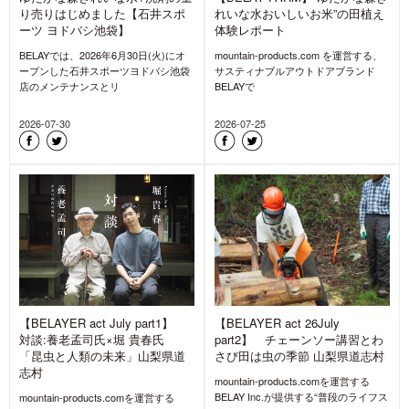
り売りはじめました【石井スポ
れいな水おいしいお米”の田植え
ーツ ヨドバシ池袋】
体験レポート
BELAYでは、2026年6月30日(火)にオ
mountain-products.com を運営する、
ープンした石井スポーツヨドバシ池袋
サスティナブルアウトドアブランド
店のメンテナンスとリ
BELAYで
2026-07-30
2026-07-25
【BELAYER act July part1】
【BELAYER act 26July
対談:養老孟司氏×堀 貴春氏
part2】 チェーンソー講習とわ
「昆虫と人類の未来」山梨県道
さび田は虫の季節 山梨県道志村
志村
mountain-products.comを運営する
BELAY Inc.が提供する“普段のライフス
mountain-products.comを運営する