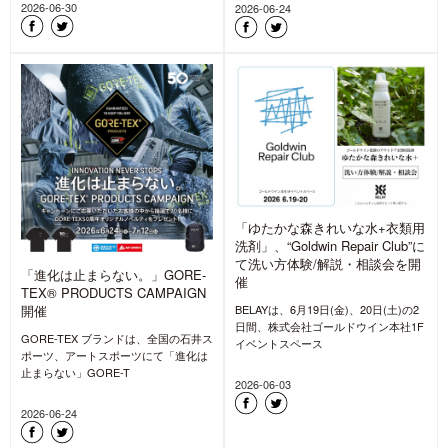
2026-06-30
2026-06-24
「ゆたかな森きれいな水+衣類用
洗剤」、“Goldwin Repair Club”に
て洗い方体験/解説・相談会を開
「進化は止まらない。」GORE-
催
TEX® PRODUCTS CAMPAIGN
開催
BELAYは、6月19日(金)、20日(土)の2
日間、株式会社ゴールドウイン本社1F
GORE-TEX ブランドは、全国の石井ス
イベントスペース
ポーツ、アートスポーツにて「進化は
止まらない」GORE-T
2026-06-03
2026-06-24