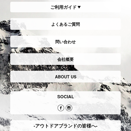
FreeClimbing
フリークライミ
ShowerClimbing
シャワークラ
ング
イミング(沢登り)
安全のための確保用具を使用せず岩場
渓谷を流れる沢を歩いたり、水を浴び
を登るスタイル。
ながら滝を上ったりするスタイル。
自然の岩場以外に、人工の岩を登るイ
ヨーロッパで人気であるが日本でも沢
ンドアクライミングもこれに含まれ
登りというスタイルで夏場の人気アク
る。
ティビティである。