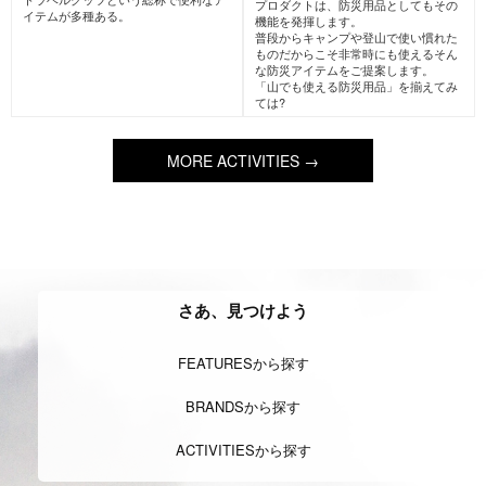
AlpineClimbing
アルパインクラ
IceClimbing
アイスクライミン
イミング
グ
主たる目的がピークハント、つまり頂
冬期に凍ったルンゼ(沢)や氷壁・滝を
上を目指すこと、及び岩壁自体を登り
ロープを使って登る登攀スタイル。
切る登山のスタイル。
近年では人工的に作られた氷瀑を登る
夏の3000m級の山域の岩稜登攀もこの
スタイルも人気がある。
スタイルに入る。