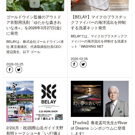
ゴールドウイン監修のアウトド
【BELAY】マイクロプラスチッ
ア衣類用洗剤「ゆたかな森きれ
クファイバーの海洋流出を抑制
いな水+」を2026年3月27日(金)
する洗濯ネット発売
に発売
BELAYでは、マイクロプラスチックフ
ァイバーの海洋流出を抑制する洗濯ネ
BELAYは、株式会社ゴールドウイン(本
ット「WASHING NET
社:東京都港区、代表取締役社長CEO:
渡辺貴生、以下 ゴール
2026-03-06
2026-03-25
【Foxfire】養老孟司先生がRiver
2/23(月・祝)国際山岳ガイド天野
of Dreams シンポジウムに登壇
和明トークショー&「いざ!備え
します!