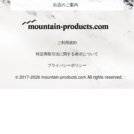
Trekking
トレッキング
Hiking/Walking
ハイキング,ウ
ォーキング
中、低山を中心に山を登ったり、山歩
きをし楽しむスタイル。日本では軽登
自然の風景を楽しむことや健康を目的
山などとも呼ばれ、幅広い世代に多く
とし、比較的に軽装で低山など散策し
の愛好者がいる。
たり健康志向で街を歩くスタイル。
Long trail/Ultralight hiking
ロン
TrailRunning
トレイルランニン
グトレイル,ウルトラライトハ
グ
イキング
山野を走るランニングスポーツで、マ
ラソンの要素と登山の要素をミックス
もともと、数千キロを歩いて旅して歩
したスタイル。
くスルーハイカー達の知恵から生み出
装備もトレラン専用の物から登山の装
されたハイキングのこと。
備を兼用するものまで必要とし中長距
「より早くより長く移動する」ことを