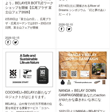
よう」BELAYER BOTTLEワーク
2月14日(土)に開催されるRiver of
ショップを開催【広尾プラザ 富
Dreams シンポジウム 「幻と夢のあい
士山フェア2026】
だ ― イト
2月23日は「富士山の日」、広尾プラ
ザ・広尾ガーデンでは2/21～23日の3
2026-02-10
日間、富士山フェアが開催
2026-02-15
NANGA × BELAY DOWN
COCOHELI×BELAYの新たなプ
CAMPAIGN開催!あなたのaction
ロジェクトがはじまります。
がゆたかな森きれいな水にな
BELAYは、山や海での行方不明者の位
る。
置を特定する捜索サービス「ココヘ
12/21(日)よりNANGA × BELAYダウン
リ」と、2026年2月6日より