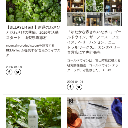
【BELAYER act 】新緑のわさび
「ゆたかな森きれいな水+」ゴー
と花わさびの季節、2026年活動
ルドウイン、ザ・ノース・フェ
スタート 山梨県道志村
イス、ヘリーハンセン、ニュー
mountain-products.comを運営する
トラルワークス.、カンタベリー
BELAY Inc.が提供する“普段のライフス
直営店にて先行発売
タ
ゴールドウインは、富山本店に構える
研究開発施設「ゴールドウイン テッ
2026-04-09
ク・ラボ」が監修した、BELAY
2026-04-01