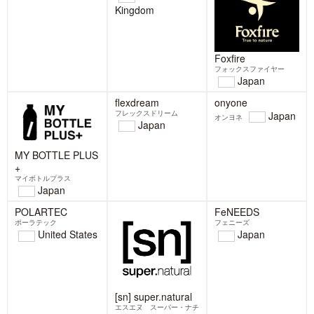
BELAY FARM
yutakanamorikirein
TOAKS
ビレイファーム
amizu
トークス
Japan
United
ゆたかな森きれいな水
Japan
States
cocoheli
Mountain King
Foxfire
マウンテンキング
フォックスファイヤー
Japan
ココヘリ
United
Japan
Kingdom