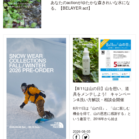
あなたのactionがゆたかな森きれいな水にな
る。【BELAYER act】
【8/11は山の日】山を想い、道
具をメンテしよう! キャンペー
ン&洗い方解説・相談会開催
8月11日は『山の日』。「山に親しむ
機会を得て、山の恩恵に感謝する」と
いう趣旨で、2016年から始ま
2026-08-05