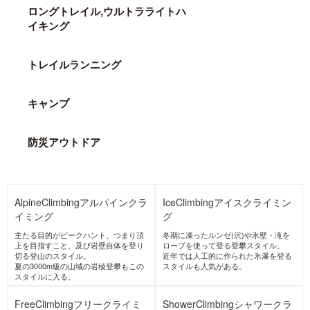
DOMINATOR
United
ドミネーター
States
United
States
ICEPEAK
アイスピーク
Finland
MATSUMOTO WA
X
マツモトワックス
Japan
gRon
mountain-product
s.com books
Japan
グローン
マウンテンプロダクツドッ
トコムブックス
Japan
MORE BRANDS →