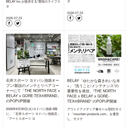
タ
BELAY Inc.が提供する“普段のライフス
タ
2026-07-23
2026-07-23
石井スポーツ ヨドバシ池袋オー
BELAY「ゆたかな森きれいな水
プン!新設のメンテとリペアコー
+」 ”洗うこと/メンテナンス”の
ナーにて「THE NORTH FACE x
重要性を発信、“THE NORTH
BELAY x GORE-TEX®BRAND」
FACE x BELAY x GORE-
のPOPUP開催
TEX®BRAND” のPOPUP開催
2026年6月30日(火)ヨドバシ池袋 6階
アウトドアメディア兼モール型ECサイ
に、「石井スポーツ ヨドバシ池袋店」
ト「mountain-products.com」を運営
「アートスポーツ ヨ
し、サステ