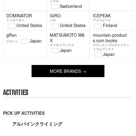
MY BOTTLE PLUS
+
マイボトルプラス
flexdream
onyone
Japan
フレックスドリーム
Japan
オンヨネ
Japan
FeNEEDS
フェニーズ
POLARTEC
[sn] super.natural
Japan
ポーラテック
エスエヌ スーパー・ナチ
ュラル
United
Switzerland
States
GIRO
ジロ