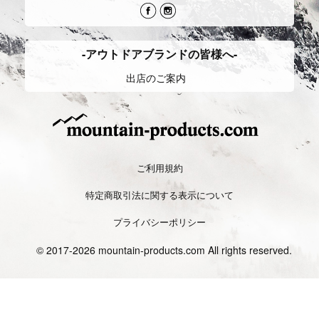
離を走る。
目的とした軽量装備。
Camp
キャンプ
Backcountry
バックカントリー
登山における野営の為のものと、自然
雪山のうち手付かずの自然が残ってい
の中で過ごし楽しむことを目的とする
るエリアにおいて、スキーやスノーボ
スタイルがある。
ードで登り、
それぞれ目的別に装備が違い、多種多
滑り楽しむスタイル。装備や知識も専
様なアイテムがある。
用の物が必要となる。