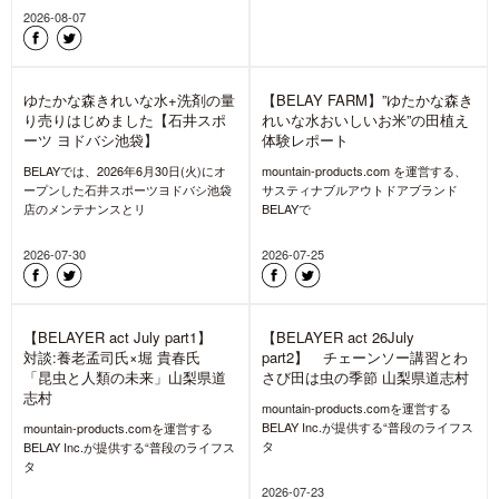
あなたのactionがゆたかな森きれいな水にな
る。【BELAYER act】
【8/11は山の日】山を想い、道
具をメンテしよう! キャンペー
ン&洗い方解説・相談会開催
8月11日は『山の日』。「山に親しむ
機会を得て、山の恩恵に感謝する」と
いう趣旨で、2016年から始ま
2026-08-05