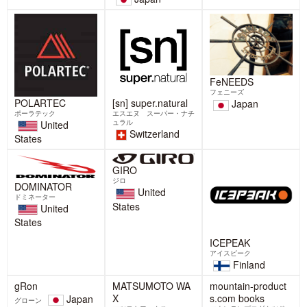
よう」BELAYER BOTTLEワーク
2月14日(土)に開催されるRiver of
ショップを開催【広尾プラザ 富
Dreams シンポジウム 「幻と夢のあい
士山フェア2026】
だ ― イト
2月23日は「富士山の日」、広尾プラ
ザ・広尾ガーデンでは2/21～23日の3
2026-02-10
日間、富士山フェアが開催
2026-02-15
NANGA × BELAY DOWN
COCOHELI×BELAYの新たなプ
CAMPAIGN開催!あなたのaction
ロジェクトがはじまります。
がゆたかな森きれいな水にな
BELAYは、山や海での行方不明者の位
る。
置を特定する捜索サービス「ココヘ
12/21(日)よりNANGA × BELAYダウン
リ」と、2026年2月6日より