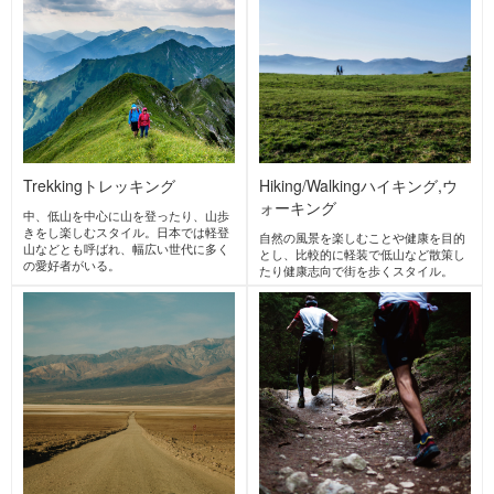
DOMINATOR
United
ドミネーター
States
United
States
ICEPEAK
アイスピーク
Finland
MATSUMOTO WA
X
マツモトワックス
Japan
gRon
mountain-product
s.com books
Japan
グローン
マウンテンプロダクツドッ
トコムブックス
Japan
MORE BRANDS →