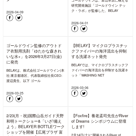
タ
BELAY Inc.が提供する“普段のライフス
タ
2026-07-23
2026-07-23
石井スポーツ ヨドバシ池袋オー
BELAY「ゆたかな森きれいな水
プン!新設のメンテとリペアコー
+」 ”洗うこと/メンテナンス”の
ナーにて「THE NORTH FACE x
重要性を発信、“THE NORTH
BELAY x GORE-TEX®BRAND」
FACE x BELAY x GORE-
のPOPUP開催
TEX®BRAND” のPOPUP開催
2026年6月30日(火)ヨドバシ池袋 6階
アウトドアメディア兼モール型ECサイ
に、「石井スポーツ ヨドバシ池袋店」
ト「mountain-products.com」を運営
「アートスポーツ ヨ
し、サステ