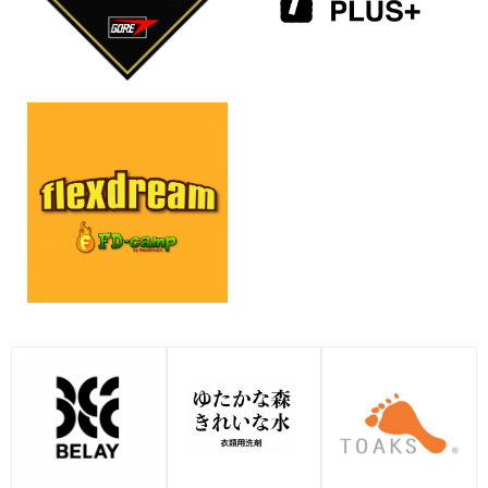
【BELAYER act 】新緑のわさび
「ゆたかな森きれいな水+」ゴー
と花わさびの季節、2026年活動
ルドウイン、ザ・ノース・フェ
スタート 山梨県道志村
イス、ヘリーハンセン、ニュー
mountain-products.comを運営する
トラルワークス.、カンタベリー
BELAY Inc.が提供する“普段のライフス
直営店にて先行発売
タ
ゴールドウインは、富山本店に構える
研究開発施設「ゴールドウイン テッ
2026-04-09
ク・ラボ」が監修した、BELAY
2026-04-01