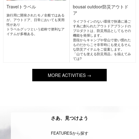
FreeClimbing
フリークライミ
ShowerClimbing
シャワークラ
ング
イミング(沢登り)
安全のための確保用具を使用せず岩場
渓谷を流れる沢を歩いたり、水を浴び
を登るスタイル。
ながら滝を上ったりするスタイル。
自然の岩場以外に、人工の岩を登るイ
ヨーロッパで人気であるが日本でも沢
ンドアクライミングもこれに含まれ
登りというスタイルで夏場の人気アク
る。
ティビティである。