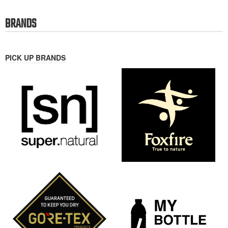
”ゆたかな森きれいな水”を体感、
【BELAY FARM】6/6(土)稲作 田
心と体、都市と自然をつなぐウ
植え体験 ”ゆたかな森きれいな水
ェルビーイング事業『BELAY
おいしいお米”
FARM』を始動
mountain-products.com を運営する、
サスティナブルアウトドアブランド
アウトドアメディア兼モール型ECサイ
BELAYで
ト、mountain-products.com (マウンテ
ンプロ
2026-04-30
2026-05-03