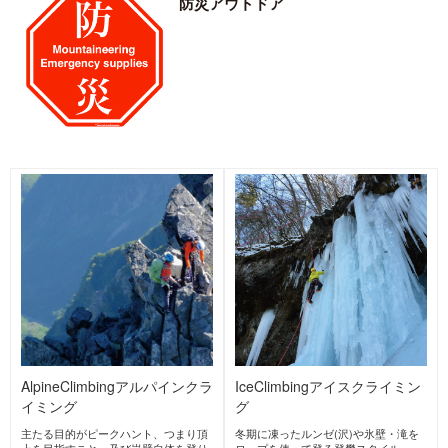
BELAY FARM
yutakanamorikirein
TOAKS
ビレイファーム
amizu
トークス
Japan
United
ゆたかな森きれいな水
Japan
States
cocoheli
Mountain King
Foxfire
マウンテンキング
フォックスファイヤー
Japan
ココヘリ
United
Japan
Kingdom