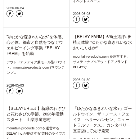
り売りはじめました【石井スポ
れいな水おいしいお米”の田植え
ーツ ヨドバシ池袋】
体験レポート
BELAYでは、2026年6月30日(火)にオ
mountain-products.com を運営する、
ープンした石井スポーツヨドバシ池袋
サスティナブルアウトドアブランド
店のメンテナンスとリ
BELAYで
2026-07-30
2026-07-25
【BELAYER act July part1】
【BELAYER act 26July
対談:養老孟司氏×堀 貴春氏
part2】 チェーンソー講習とわ
「昆虫と人類の未来」山梨県道
さび田は虫の季節 山梨県道志村
志村
mountain-products.comを運営する
BELAY Inc.が提供する“普段のライフス
mountain-products.comを運営する