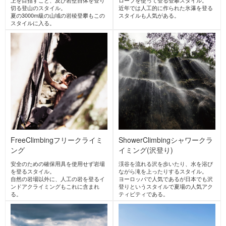
MY BOTTLE PLUS
+
マイボトルプラス
flexdream
onyone
Japan
フレックスドリーム
Japan
オンヨネ
Japan
FeNEEDS
フェニーズ
POLARTEC
[sn] super.natural
Japan
ポーラテック
エスエヌ スーパー・ナチ
ュラル
United
Switzerland
States
GIRO
ジロ