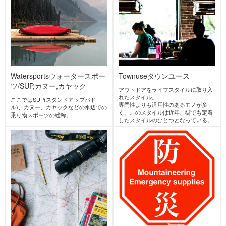
AlpineClimbing
アルパインクラ
IceClimbing
アイスクライミン
イミング
グ
主たる目的がピークハント、つまり頂
冬期に凍ったルンゼ(沢)や氷壁・滝を
上を目指すこと、及び岩壁自体を登り
ロープを使って登る登攀スタイル。
切る登山のスタイル。
近年では人工的に作られた氷瀑を登る
夏の3000m級の山域の岩稜登攀もこの
スタイルも人気がある。
スタイルに入る。