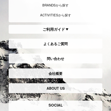
Trekking
トレッキング
Hiking/Walking
ハイキング,ウ
ォーキング
中、低山を中心に山を登ったり、山歩
きをし楽しむスタイル。日本では軽登
自然の風景を楽しむことや健康を目的
山などとも呼ばれ、幅広い世代に多く
とし、比較的に軽装で低山など散策し
の愛好者がいる。
たり健康志向で街を歩くスタイル。
Long trail/Ultralight hiking
ロン
TrailRunning
トレイルランニン
グトレイル,ウルトラライトハ
グ
イキング
山野を走るランニングスポーツで、マ
ラソンの要素と登山の要素をミックス
もともと、数千キロを歩いて旅して歩
したスタイル。
くスルーハイカー達の知恵から生み出
装備もトレラン専用の物から登山の装
されたハイキングのこと。
備を兼用するものまで必要とし中長距
「より早くより長く移動する」ことを