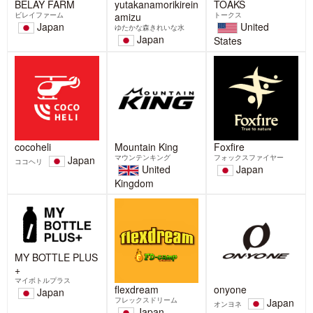
ゴールドウイン監修のアウトド
【BELAY】マイクロプラスチッ
ア衣類用洗剤「ゆたかな森きれ
クファイバーの海洋流出を抑制
いな水+」を2026年3月27日(金)
する洗濯ネット発売
に発売
BELAYでは、マイクロプラスチックフ
ァイバーの海洋流出を抑制する洗濯ネ
BELAYは、株式会社ゴールドウイン(本
ット「WASHING NET
社:東京都港区、代表取締役社長CEO:
渡辺貴生、以下 ゴール
2026-03-06
2026-03-25
【Foxfire】養老孟司先生がRiver
2/23(月・祝)国際山岳ガイド天野
of Dreams シンポジウムに登壇
和明トークショー&「いざ!備え
します!