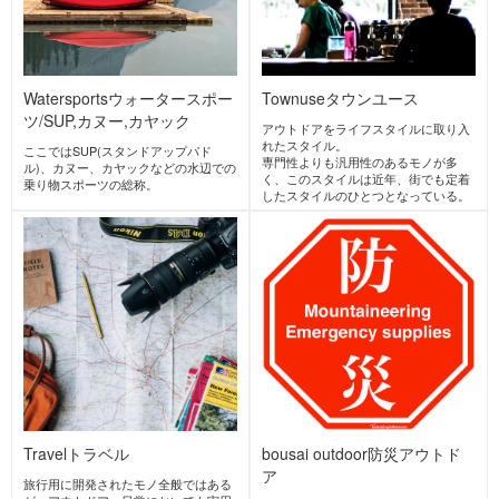
AlpineClimbing
アルパインクラ
IceClimbing
アイスクライミン
イミング
グ
主たる目的がピークハント、つまり頂
冬期に凍ったルンゼ(沢)や氷壁・滝を
上を目指すこと、及び岩壁自体を登り
ロープを使って登る登攀スタイル。
切る登山のスタイル。
近年では人工的に作られた氷瀑を登る
夏の3000m級の山域の岩稜登攀もこの
スタイルも人気がある。
スタイルに入る。