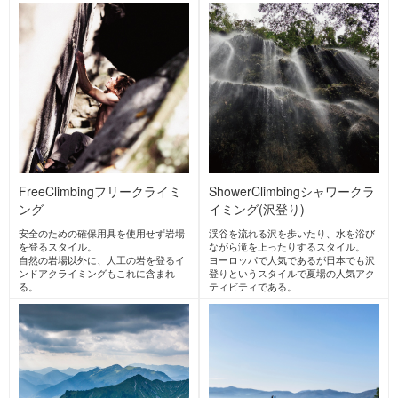
MY BOTTLE PLUS
+
マイボトルプラス
flexdream
onyone
Japan
フレックスドリーム
Japan
オンヨネ
Japan
FeNEEDS
フェニーズ
POLARTEC
[sn] super.natural
Japan
ポーラテック
エスエヌ スーパー・ナチ
ュラル
United
Switzerland
States
GIRO
ジロ