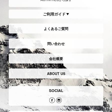
Trekking
トレッキング
Hiking/Walking
ハイキング,ウ
ォーキング
中、低山を中心に山を登ったり、山歩
きをし楽しむスタイル。日本では軽登
自然の風景を楽しむことや健康を目的
山などとも呼ばれ、幅広い世代に多く
とし、比較的に軽装で低山など散策し
の愛好者がいる。
たり健康志向で街を歩くスタイル。
Long trail/Ultralight hiking
ロン
TrailRunning
トレイルランニン
グトレイル,ウルトラライトハ
グ
イキング
山野を走るランニングスポーツで、マ
ラソンの要素と登山の要素をミックス
もともと、数千キロを歩いて旅して歩
したスタイル。
くスルーハイカー達の知恵から生み出
装備もトレラン専用の物から登山の装
されたハイキングのこと。
備を兼用するものまで必要とし中長距
「より早くより長く移動する」ことを