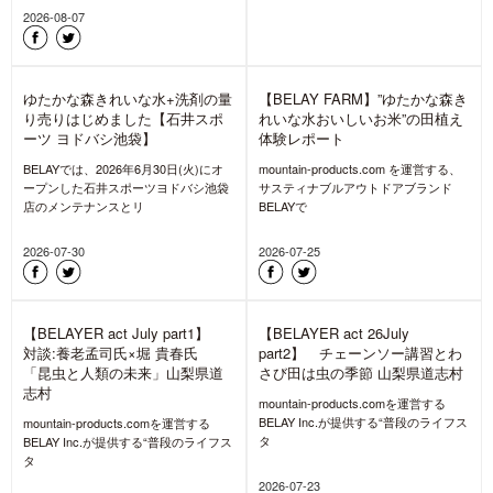
あなたのactionがゆたかな森きれいな水にな
る。【BELAYER act】
【8/11は山の日】山を想い、道
具をメンテしよう! キャンペー
ン&洗い方解説・相談会開催
8月11日は『山の日』。「山に親しむ
機会を得て、山の恩恵に感謝する」と
いう趣旨で、2016年から始ま
2026-08-05