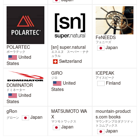
よう」BELAYER BOTTLEワーク
2月14日(土)に開催されるRiver of
ショップを開催【広尾プラザ 富
Dreams シンポジウム 「幻と夢のあい
士山フェア2026】
だ ― イト
2月23日は「富士山の日」、広尾プラ
ザ・広尾ガーデンでは2/21～23日の3
2026-02-10
日間、富士山フェアが開催
2026-02-15
NANGA × BELAY DOWN
COCOHELI×BELAYの新たなプ
CAMPAIGN開催!あなたのaction
ロジェクトがはじまります。
がゆたかな森きれいな水にな
BELAYは、山や海での行方不明者の位
る。
置を特定する捜索サービス「ココヘ
12/21(日)よりNANGA × BELAYダウン
リ」と、2026年2月6日より