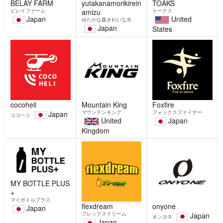
ゴールドウイン監修のアウトド
【BELAY】マイクロプラスチッ
ア衣類用洗剤「ゆたかな森きれ
クファイバーの海洋流出を抑制
いな水+」を2026年3月27日(金)
する洗濯ネット発売
に発売
BELAYでは、マイクロプラスチックフ
ァイバーの海洋流出を抑制する洗濯ネ
BELAYは、株式会社ゴールドウイン(本
ット「WASHING NET
社:東京都港区、代表取締役社長CEO:
渡辺貴生、以下 ゴール
2026-03-06
2026-03-25
【Foxfire】養老孟司先生がRiver
2/23(月・祝)国際山岳ガイド天野
of Dreams シンポジウムに登壇
和明トークショー&「いざ!備え
します!