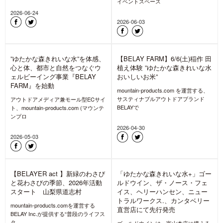
り売りはじめました【石井スポ
れいな水おいしいお米”の田植え
ーツ ヨドバシ池袋】
体験レポート
BELAYでは、2026年6月30日(火)にオ
mountain-products.com を運営する、
ープンした石井スポーツヨドバシ池袋
サスティナブルアウトドアブランド
店のメンテナンスとリ
BELAYで
2026-07-30
2026-07-25
【BELAYER act July part1】
【BELAYER act 26July
対談:養老孟司氏×堀 貴春氏
part2】 チェーンソー講習とわ
「昆虫と人類の未来」山梨県道
さび田は虫の季節 山梨県道志村
志村
mountain-products.comを運営する
BELAY Inc.が提供する“普段のライフス
mountain-products.comを運営する