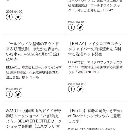
タ
BELAY Inc.が提供する“普段のライフス
タ
2026-07-23
2026-07-23
石井スポーツ ヨドバシ池袋オー
BELAY「ゆたかな森きれいな水
プン!新設のメンテとリペアコー
+」 ”洗うこと/メンテナンス”の
ナーにて「THE NORTH FACE x
重要性を発信、“THE NORTH
BELAY x GORE-TEX®BRAND」
FACE x BELAY x GORE-
のPOPUP開催
TEX®BRAND” のPOPUP開催
2026年6月30日(火)ヨドバシ池袋 6階
アウトドアメディア兼モール型ECサイ
に、「石井スポーツ ヨドバシ池袋店」
ト「mountain-products.com」を運営
「アートスポーツ ヨ
し、サステ