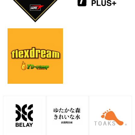
【BELAYER act 】新緑のわさび
「ゆたかな森きれいな水+」ゴー
と花わさびの季節、2026年活動
ルドウイン、ザ・ノース・フェ
スタート 山梨県道志村
イス、ヘリーハンセン、ニュー
mountain-products.comを運営する
トラルワークス.、カンタベリー
BELAY Inc.が提供する“普段のライフス
直営店にて先行発売
タ
ゴールドウインは、富山本店に構える
研究開発施設「ゴールドウイン テッ
2026-04-09
ク・ラボ」が監修した、BELAY
2026-04-01