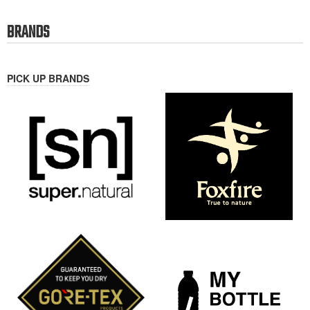
”ゆたかな森きれいな水”を体感、
【BELAY FARM】6/6(土)稲作 田
心と体、都市と自然をつなぐウ
植え体験 ”ゆたかな森きれいな水
ェルビーイング事業『BELAY
おいしいお米”
FARM』を始動
mountain-products.com を運営する、
サスティナブルアウトドアブランド
アウトドアメディア兼モール型ECサイ
BELAYで
ト、mountain-products.com (マウンテ
ンプロ
2026-04-30
2026-05-03