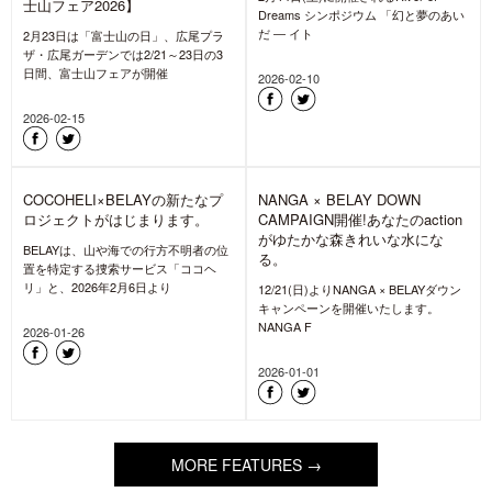
2026-06-30
2026-06-24
「ゆたかな森きれいな水+衣類用
洗剤」、“Goldwin Repair Club”に
て洗い方体験/解説・相談会を開
「進化は止まらない。」GORE-
催
TEX® PRODUCTS CAMPAIGN
開催
BELAYは、6月19日(金)、20日(土)の2
日間、株式会社ゴールドウイン本社1F
GORE-TEX ブランドは、全国の石井ス
イベントスペース
ポーツ、アートスポーツにて「進化は
止まらない」GORE-T
2026-06-03
2026-06-24