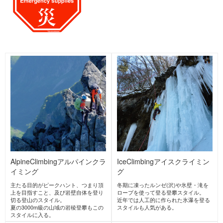
BELAY FARM
yutakanamorikirein
TOAKS
ビレイファーム
amizu
トークス
Japan
United
ゆたかな森きれいな水
Japan
States
cocoheli
Mountain King
Foxfire
マウンテンキング
フォックスファイヤー
Japan
ココヘリ
United
Japan
Kingdom