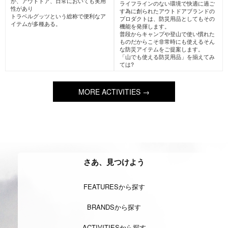
FreeClimbing
フリークライミ
ShowerClimbing
シャワークラ
ング
イミング(沢登り)
安全のための確保用具を使用せず岩場
渓谷を流れる沢を歩いたり、水を浴び
を登るスタイル。
ながら滝を上ったりするスタイル。
自然の岩場以外に、人工の岩を登るイ
ヨーロッパで人気であるが日本でも沢
ンドアクライミングもこれに含まれ
登りというスタイルで夏場の人気アク
る。
ティビティである。