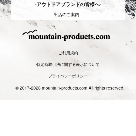
離を走る。
目的とした軽量装備。
Camp
キャンプ
Backcountry
バックカントリー
登山における野営の為のものと、自然
雪山のうち手付かずの自然が残ってい
の中で過ごし楽しむことを目的とする
るエリアにおいて、スキーやスノーボ
スタイルがある。
ードで登り、
それぞれ目的別に装備が違い、多種多
滑り楽しむスタイル。装備や知識も専
様なアイテムがある。
用の物が必要となる。