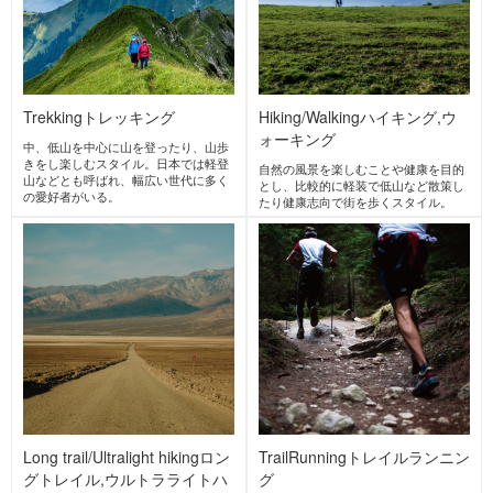
DOMINATOR
United
ドミネーター
States
United
States
ICEPEAK
アイスピーク
Finland
MATSUMOTO WA
X
マツモトワックス
Japan
gRon
mountain-product
s.com books
Japan
グローン
マウンテンプロダクツドッ
トコムブックス
Japan
MORE BRANDS →