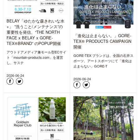
BELAY「ゆたかな森きれいな水
+」 ”洗うこと/メンテナンス”の
重要性を発信、“THE NORTH
「進化は止まらない。」GORE-
FACE x BELAY x GORE-
TEX® PRODUCTS CAMPAIGN
TEX®BRAND” のPOPUP開催
開催
アウトドアメディア兼モール型ECサイ
GORE-TEX ブランドは、全国の石井ス
ト「mountain-products.com」を運営
ポーツ、アートスポーツにて「進化は
し、サステ
止まらない」GORE-T
2026-06-24
2026-06-24