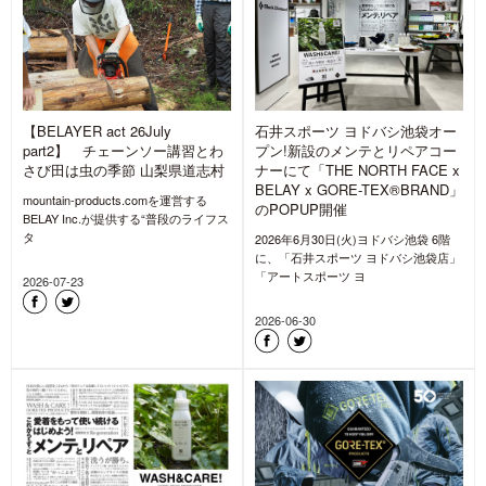
【BELAYER act 26July
石井スポーツ ヨドバシ池袋オー
part2】 チェーンソー講習とわ
プン!新設のメンテとリペアコー
さび田は虫の季節 山梨県道志村
ナーにて「THE NORTH FACE x
BELAY x GORE-TEX®BRAND」
mountain-products.comを運営する
のPOPUP開催
BELAY Inc.が提供する“普段のライフス
タ
2026年6月30日(火)ヨドバシ池袋 6階
に、「石井スポーツ ヨドバシ池袋店」
「アートスポーツ ヨ
2026-07-23
2026-06-30