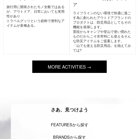
上を目指すこと、及び岩壁自体を登り
ロープを使って登る登攀スタイル。
切る登山のスタイル。
近年では人工的に作られた氷瀑を登る
夏の3000m級の山域の岩稜登攀もこの
スタイルも人気がある。
スタイルに入る。
FreeClimbing
フリークライミ
ShowerClimbing
シャワークラ
ング
イミング(沢登り)
安全のための確保用具を使用せず岩場
渓谷を流れる沢を歩いたり、水を浴び
を登るスタイル。
ながら滝を上ったりするスタイル。
自然の岩場以外に、人工の岩を登るイ
ヨーロッパで人気であるが日本でも沢
ンドアクライミングもこれに含まれ
登りというスタイルで夏場の人気アク
る。
ティビティである。