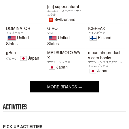
FeNEEDS
フェニーズ
POLARTEC
[sn] super.natural
Japan
ポーラテック
エスエヌ スーパー・ナチ
ュラル
United
Switzerland
States
GIRO
ジロ
DOMINATOR
United
ドミネーター
States
United
States
ICEPEAK
アイスピーク
Finland
MATSUMOTO WA
X
マツモトワックス
Japan
gRon
mountain-product