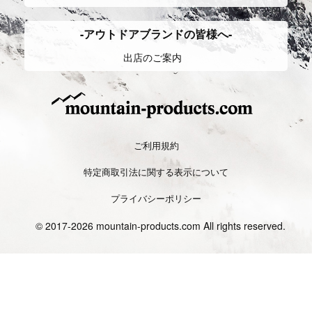
Long trail/Ultralight hiking
ロン
TrailRunning
トレイルランニン
グトレイル,ウルトラライトハ
グ
イキング
山野を走るランニングスポーツで、マ
ラソンの要素と登山の要素をミックス
もともと、数千キロを歩いて旅して歩
したスタイル。
くスルーハイカー達の知恵から生み出
装備もトレラン専用の物から登山の装
されたハイキングのこと。
備を兼用するものまで必要とし中長距
「より早くより長く移動する」ことを
離を走る。
目的とした軽量装備。
Camp
キャンプ
Backcountry
バックカントリー
登山における野営の為のものと、自然
雪山のうち手付かずの自然が残ってい
の中で過ごし楽しむことを目的とする
るエリアにおいて、スキーやスノーボ