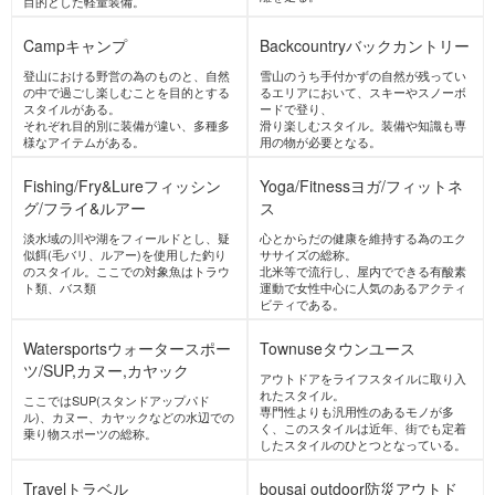
防災アウトドア
AlpineClimbing
アルパインクラ
IceClimbing
アイスクライミン
イミング
グ
主たる目的がピークハント、つまり頂
冬期に凍ったルンゼ(沢)や氷壁・滝を