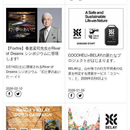
【Foxfire】養老孟司先生がRiver
of Dreams シンポジウムに登壇
COCOHELI×BELAYの新たなプ
します!
ロジェクトがはじまります。
2月14日(土)に開催されるRiver of
BELAYは、山や海での行方不明者の位
Dreams シンポジウム 「幻と夢のあい
置を特定する捜索サービス「ココヘ
だ ― イト
リ」と、2026年2月6日より
2026-02-10
2026-01-26