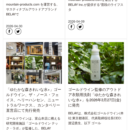
mountain-products.com を運営する、
BELAY Inc.が提供する“普段のライフス
サスティナブルアウトドアブランド
タ
BELAYで
2026-04-09
2026-04-30
「ゆたかな森きれいな水+」ゴー
ゴールドウイン監修のアウトド
ルドウイン、ザ・ノース・フェ
ア衣類用洗剤「ゆたかな森きれ
イス、ヘリーハンセン、ニュー
いな水+」を2026年3月27日(金)
トラルワークス.、カンタベリー
に発売
直営店にて先行発売
BELAYは、株式会社ゴールドウイン(本
社:東京都港区、代表取締役社長CEO:
ゴールドウインは、富山本店に構える
渡辺貴生、以下 ゴール
研究開発施設「ゴールドウイン テッ
ク・ラボ」が監修した、BELAY