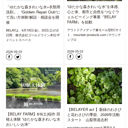
”ゆたかな森きれいな水”を体感、
「ゆたかな森きれいな水+衣類用
心と体、都市と自然をつなぐウ
洗剤」、“Goldwin Repair Club”に
ェルビーイング事業『BELAY
て洗い方体験/解説・相談会を開
FARM』を始動
催
アウトドアメディア兼モール型ECサイ
BELAYは、6月19日(金)、20日(土)の2
ト、mountain-products.com (マウンテ
日間、株式会社ゴールドウイン本社1F
ンプロ
イベントスペース
2026-05-03
2026-06-03
【BELAYER act 】新緑のわさび
【BELAY FARM】6/6(土)稲作 田
と花わさびの季節、2026年活動
植え体験 ”ゆたかな森きれいな水
スタート 山梨県道志村
おいしいお米”
mountain-products.comを運営する