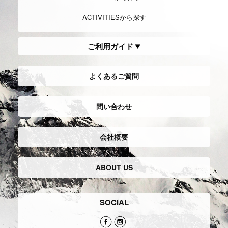
Trekking
トレッキング
Hiking/Walking
ハイキング,ウ
ォーキング
中、低山を中心に山を登ったり、山歩
きをし楽しむスタイル。日本では軽登
自然の風景を楽しむことや健康を目的
山などとも呼ばれ、幅広い世代に多く
とし、比較的に軽装で低山など散策し
の愛好者がいる。
たり健康志向で街を歩くスタイル。