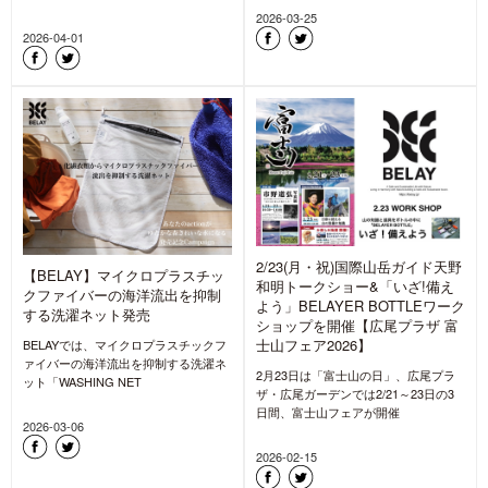
2026-03-25
2026-04-01
2/23(月・祝)国際山岳ガイド天野
【BELAY】マイクロプラスチッ
和明トークショー&「いざ!備え
クファイバーの海洋流出を抑制
よう」BELAYER BOTTLEワーク
する洗濯ネット発売
ショップを開催【広尾プラザ 富
士山フェア2026】
BELAYでは、マイクロプラスチックフ
ァイバーの海洋流出を抑制する洗濯ネ
2月23日は「富士山の日」、広尾プラ
ット「WASHING NET
ザ・広尾ガーデンでは2/21～23日の3
日間、富士山フェアが開催
2026-03-06
2026-02-15