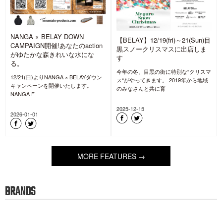
NANGA × BELAY DOWN
【BELAY】12/19(fri)～21(Sun)目
CAMPAIGN開催!あなたのaction
黒スノークリスマスに出店しま
がゆたかな森きれいな水にな
す
る。
今年の冬、目黒の街に特別な“クリスマ
12/21(日)よりNANGA × BELAYダウン
ス“がやってきます。 2019年から地域
キャンペーンを開催いたします。
のみなさんと共に育
NANGA F
2025-12-15
2026-01-01
MORE FEATURES →
BRANDS