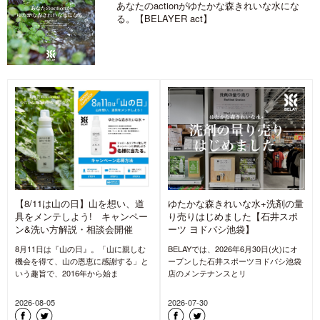
あなたのactionがゆたかな森きれいな水にな
る。【BELAYER act】
【8/11は山の日】山を想い、道
ゆたかな森きれいな水+洗剤の量
具をメンテしよう! キャンペー
り売りはじめました【石井スポ
ン&洗い方解説・相談会開催
ーツ ヨドバシ池袋】
8月11日は『山の日』。「山に親しむ
BELAYでは、2026年6月30日(火)にオ
機会を得て、山の恩恵に感謝する」と
ープンした石井スポーツヨドバシ池袋
いう趣旨で、2016年から始ま
店のメンテナンスとリ
2026-08-05
2026-07-30