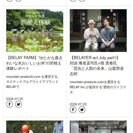
【BELAY FARM】”ゆたかな森き
【BELAYER act July part1】
れいな水おいしいお米”の田植え
対談:養老孟司氏×堀 貴春氏
体験レポート
「昆虫と人類の未来」山梨県道
志村
mountain-products.com を運営する、
サスティナブルアウトドアブランド
mountain-products.comを運営する
BELAYで
BELAY Inc.が提供する“普段のライフス
タ
2026-07-25
2026-07-23