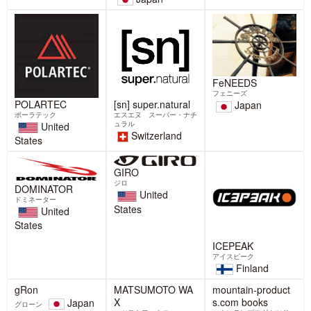
だ ― イト
2月23日は「富士山の日」、広尾プラ
ザ・広尾ガーデンでは2/21～23日の3
2026-02-10
日間、富士山フェアが開催
2026-02-15
NANGA × BELAY DOWN
COCOHELI×BELAYの新たなプ
CAMPAIGN開催!あなたのaction
ロジェクトがはじまります。
がゆたかな森きれいな水にな
BELAYは、山や海での行方不明者の位
る。
置を特定する捜索サービス「ココヘ
12/21(日)よりNANGA × BELAYダウン
リ」と、2026年2月6日より
キャンペーンを開催いたします。
NANGA F
2026-01-26