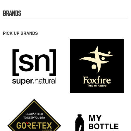
”ゆたかな森きれいな水”を体感、
【BELAY FARM】6/6(土)稲作 田
心と体、都市と自然をつなぐウ
植え体験 ”ゆたかな森きれいな水
ェルビーイング事業『BELAY
おいしいお米”
FARM』を始動
mountain-products.com を運営する、
サスティナブルアウトドアブランド
アウトドアメディア兼モール型ECサイ
BELAYで
ト、mountain-products.com (マウンテ
ンプロ
2026-04-30
2026-05-03