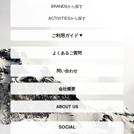
きをし楽しむスタイル。日本では軽登
自然の風景を楽しむことや健康を目的
山などとも呼ばれ、幅広い世代に多く
とし、比較的に軽装で低山など散策し
の愛好者がいる。
たり健康志向で街を歩くスタイル。
Long trail/Ultralight hiking
ロン
TrailRunning
トレイルランニン
グトレイル,ウルトラライトハ
グ
イキング
山野を走るランニングスポーツで、マ
ラソンの要素と登山の要素をミックス
もともと、数千キロを歩いて旅して歩
したスタイル。
くスルーハイカー達の知恵から生み出
装備もトレラン専用の物から登山の装
されたハイキングのこと。
備を兼用するものまで必要とし中長距
「より早くより長く移動する」ことを
離を走る。
目的とした軽量装備。