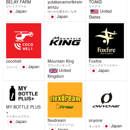
【BELAY】マイクロプラスチッ
2026-03-25
クファイバーの海洋流出を抑制
する洗濯ネット発売
BELAYでは、マイクロプラスチックフ
ァイバーの海洋流出を抑制する洗濯ネ
ット「WASHING NET
2026-03-06
【Foxfire】養老孟司先生がRiver
2/23(月・祝)国際山岳ガイド天野
of Dreams シンポジウムに登壇
和明トークショー&「いざ!備え
します!
よう」BELAYER BOTTLEワーク
2月14日(土)に開催されるRiver of
ショップを開催【広尾プラザ 富
Dreams シンポジウム 「幻と夢のあい
士山フェア2026】