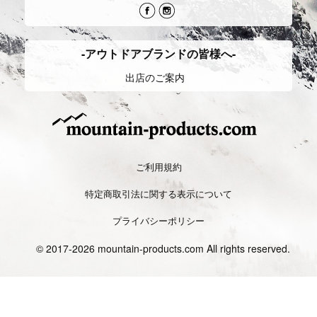
Camp
キャンプ
Backcountry
バックカントリー
登山における野営の為のものと、自然
雪山のうち手付かずの自然が残ってい
の中で過ごし楽しむことを目的とする
るエリアにおいて、スキーやスノーボ
スタイルがある。
ードで登り、
それぞれ目的別に装備が違い、多種多
滑り楽しむスタイル。装備や知識も専
様なアイテムがある。
用の物が必要となる。