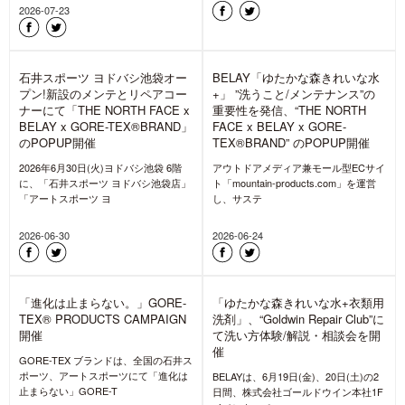
WEAR COLLECTIONS 2026」受
注会にてゴールドウィン監修の
アウトドア衣類用洗剤
BELAY「ゆたかな森きれいな水
+」200mlをプレゼント
スノーシーズンを前に、「THE
NORTH FACE SNOW WEAR
COLLECTIONS 2
2026-08-07
ゆたかな森きれいな水+洗剤の量
【BELAY FARM】”ゆたかな森き
り売りはじめました【石井スポ
れいな水おいしいお米”の田植え
ーツ ヨドバシ池袋】
体験レポート