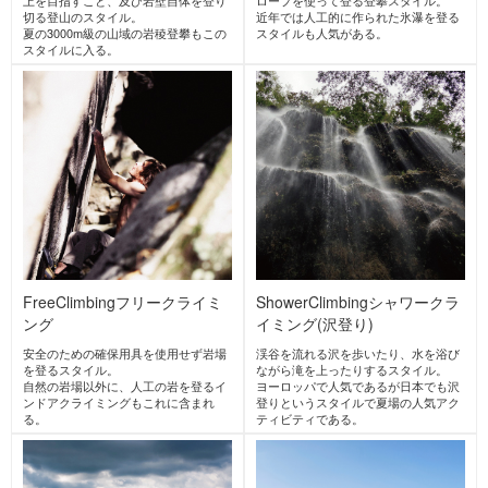
MY BOTTLE PLUS
+
マイボトルプラス
flexdream
onyone
Japan
フレックスドリーム
Japan
オンヨネ
Japan
FeNEEDS
フェニーズ
POLARTEC
[sn] super.natural
Japan
ポーラテック
エスエヌ スーパー・ナチ
ュラル
United
Switzerland
States
GIRO
ジロ
DOMINATOR
United
ドミネーター
States
United