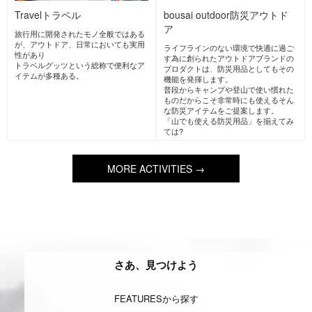
FreeClimbing
フリークライミ
ShowerClimbing
シャワークラ
ング
イミング(沢登り)
安全のための確保用具を使用せず岩場
渓谷を流れる沢を歩いたり、水を浴び
を登るスタイル。
ながら滝を上ったりするスタイル。
自然の岩場以外に、人工の岩を登るイ
ヨーロッパで人気であるが日本でも沢
ンドアクライミングもこれに含まれ
登りというスタイルで夏場の人気アク
る。
ティビティである。
Trekking
トレッキング
Hiking/Walking
ハイキング,ウ
ォーキング
中、低山を中心に山を登ったり、山歩