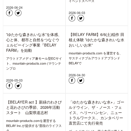
BELAYでは、2026年6月30日(火)にオ
mountain-products.com を運営する、
ープンした石井スポーツヨドバシ池袋
サスティナブルアウトドアブランド
店のメンテナンスとリ
BELAYで
2026-07-30
2026-07-25
【BELAYER act July part1】
【BELAYER act 26July
対談:養老孟司氏×堀 貴春氏
part2】 チェーンソー講習とわ
「昆虫と人類の未来」山梨県道
さび田は虫の季節 山梨県道志村
志村
mountain-products.comを運営する
BELAY Inc.が提供する“普段のライフス
mountain-products.comを運営する
タ
BELAY Inc.が提供する“普段のライフス
タ