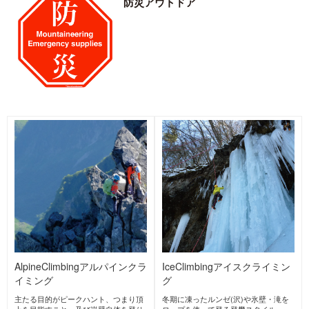
BELAY FARM
yutakanamorikirein
TOAKS
ビレイファーム
amizu
トークス
Japan
United
ゆたかな森きれいな水
Japan
States
cocoheli
Mountain King
Foxfire
マウンテンキング
フォックスファイヤー
Japan
ココヘリ
United
Japan
Kingdom