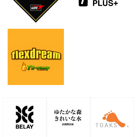
【BELAYER act 】新緑のわさび
「ゆたかな森きれいな水+」ゴー
と花わさびの季節、2026年活動
ルドウイン、ザ・ノース・フェ
スタート 山梨県道志村
イス、ヘリーハンセン、ニュー
mountain-products.comを運営する
トラルワークス.、カンタベリー
BELAY Inc.が提供する“普段のライフス
直営店にて先行発売
タ
ゴールドウインは、富山本店に構える
研究開発施設「ゴールドウイン テッ
2026-04-09
ク・ラボ」が監修した、BELAY
2026-04-01
ゴールドウイン監修のアウトド
ア衣類用洗剤「ゆたかな森きれ
いな水+」を2026年3月27日(金)
に発売
BELAYは、株式会社ゴールドウイン(本
社:東京都港区、代表取締役社長CEO:
渡辺貴生、以下 ゴール