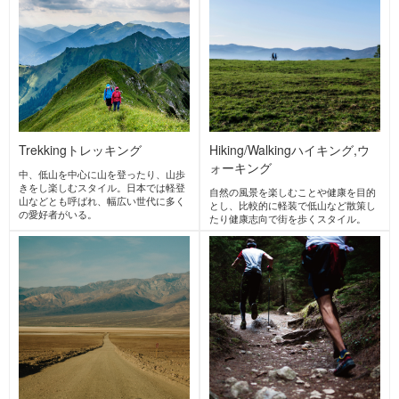
States
ICEPEAK
アイスピーク
Finland
MATSUMOTO WA
X
マツモトワックス
Japan
gRon
mountain-product
s.com books
Japan
グローン
マウンテンプロダクツドッ
トコムブックス
Japan
MORE BRANDS →
ACTIVITIES