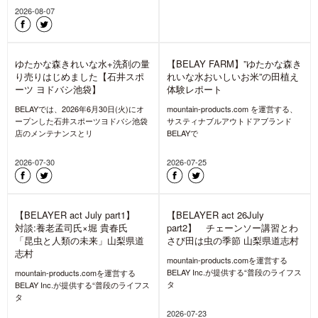
【8/11は山の日】山を想い、道
具をメンテしよう! キャンペー
ン&洗い方解説・相談会開催
8月11日は『山の日』。「山に親しむ
機会を得て、山の恩恵に感謝する」と
いう趣旨で、2016年から始ま
2026-08-05
「THE NORTH FACE SNOW