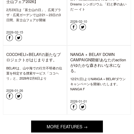
「ゆたかな森きれいな水+衣類用
洗剤」、“Goldwin Repair Club”に
て洗い方体験/解説・相談会を開
「進化は止まらない。」GORE-
催
TEX® PRODUCTS CAMPAIGN
開催
BELAYは、6月19日(金)、20日(土)の2
日間、株式会社ゴールドウイン本社1F
GORE-TEX ブランドは、全国の石井ス
イベントスペース
ポーツ、アートスポーツにて「進化は
止まらない」GORE-T
2026-06-03
2026-06-24