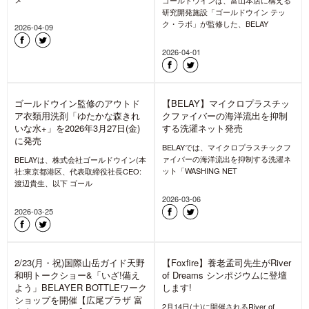
2026-07-23
2026-07-23
石井スポーツ ヨドバシ池袋オー
BELAY「ゆたかな森きれいな水
プン!新設のメンテとリペアコー
+」 ”洗うこと/メンテナンス”の
ナーにて「THE NORTH FACE x
重要性を発信、“THE NORTH
BELAY x GORE-TEX®BRAND」
FACE x BELAY x GORE-
のPOPUP開催
TEX®BRAND” のPOPUP開催
2026年6月30日(火)ヨドバシ池袋 6階
アウトドアメディア兼モール型ECサイ
に、「石井スポーツ ヨドバシ池袋店」
ト「mountain-products.com」を運営
「アートスポーツ ヨ
し、サステ
2026-06-30
2026-06-24