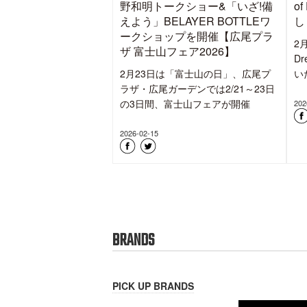
「
用
C
「進化は止まらない。」GORE-
談
TEX® PRODUCTS CAMPAIGN
B
開催
2
GORE-TEX ブランドは、全国の石井
1
スポーツ、アートスポーツにて「進
化は止まらない」GORE-T
202