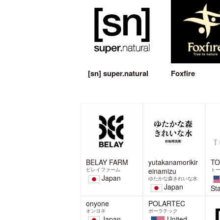
2026-06-24
【BELAYER act 】新緑のわさび
「
と花わさびの季節、2026年活動
ー
スタート 山梨県道志村
ェ
mountain-products.comを運営する
ー
BELAY Inc.が提供する“普段のライフ
ー
スタ
ゴ
る
2026-04-09
ッ