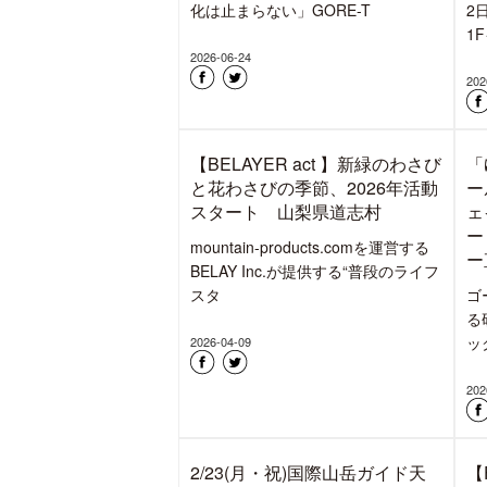
【BELAYER act July part1】
【B
対談:養老孟司氏×堀 貴春氏
p
「昆虫と人類の未来」山梨県道
さ
志村
mo
mountain-products.comを運営する
B
BELAY Inc.が提供する“普段のライフ
ス
スタ
202
2026-07-23