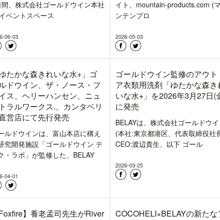
ELAYER act 26July
石井スポーツ ヨドバシ池袋オ
art2】 チェーンソー講習とわ
プン!新設のメンテとリペアコ
び田は虫の季節 山梨県道志村
ナーにて「THE NORTH FAC
x BELAY x GORE-
untain-products.comを運営する
TEX®BRAND」のPOPUP開
ELAY Inc.が提供する“普段のライフ
タ
2026年6月30日(火)ヨドバシ池袋 
に、「石井スポーツ ヨドバシ池
店」「アートスポーツ ヨ
6-07-23
2026-06-30