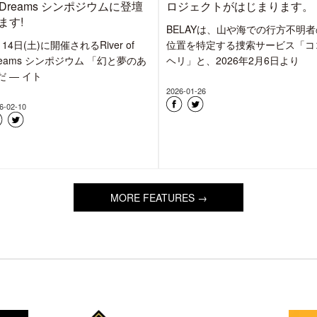
”ゆたかな森きれいな水”を体
ゆたかな森きれいな水+衣類
感、心と体、都市と自然をつ
洗剤」、“Goldwin Repair
ぐウェルビーイング事業
lub”にて洗い方体験/解説・相
『BELAY FARM』を始動
会を開催
アウトドアメディア兼モール型E
ELAYは、6月19日(金)、20日(土)の
イト、mountain-products.com (
日間、株式会社ゴールドウイン本社
ンテンプロ
Fイベントスペース
2026-05-03
6-06-03