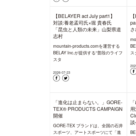
ン
8
む
る
202
「THE NORTH FACE SNOW
WEAR COLLECTIONS 2026」
受注会にてゴールドウィン監修
のアウトドア衣類用洗剤
BELAY「ゆたかな森きれいな水
+」200mlをプレゼント
スノーシーズンを前に、「THE
NORTH FACE SNOW WEAR
COLLECTIONS 2
2026-08-07