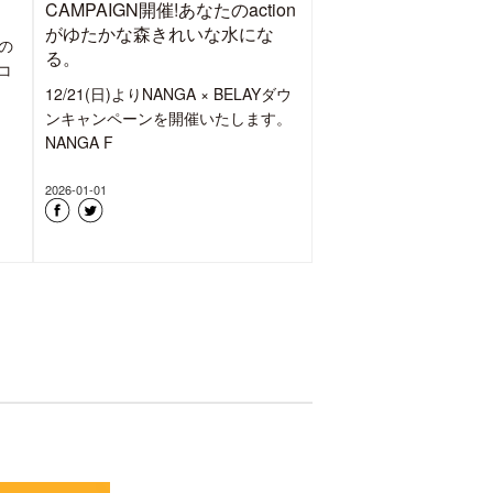
【BELAY FARM】6/6(土)稲作 田
な
植え体験 ”ゆたかな森きれいな
水おいしいお米”
mountain-products.com を運営す
Cサ
る、サスティナブルアウトドアブラ
マウ
ンドBELAYで
2026-04-30