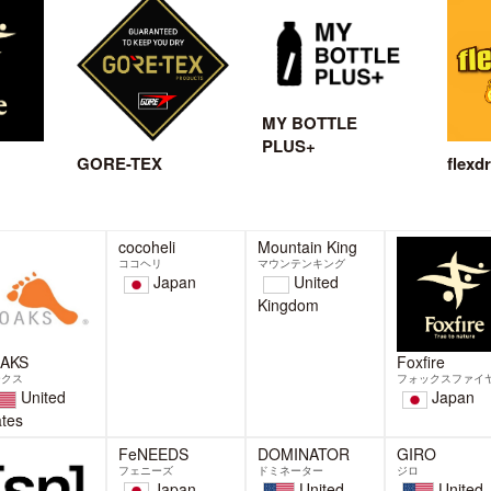
ゆたかな森きれいな水+」ゴ
ゴールドウイン監修のアウト
ルドウイン、ザ・ノース・フ
ア衣類用洗剤「ゆたかな森き
イス、ヘリーハンセン、ニュ
いな水+」を2026年3月27日(
トラルワークス.、カンタベリ
に発売
直営店にて先行発売
BELAYは、株式会社ゴールドウイ
ールドウインは、富山本店に構え
(本社:東京都港区、代表取締役社
研究開発施設「ゴールドウイン テ
CEO:渡辺貴生、以下 ゴール
ク・ラボ」が監修した、BELAY