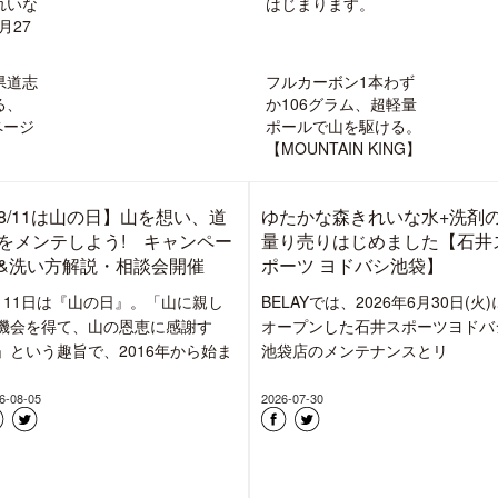
れいな
はじまります。
月27
県道志
フルカーボン1本わず
る、
か106グラム、超軽量
ページ
ポールで山を駆ける。
【MOUNTAIN KING】
8/11は山の日】山を想い、道
ゆたかな森きれいな水+洗剤
をメンテしよう! キャンペー
量り売りはじめました【石井