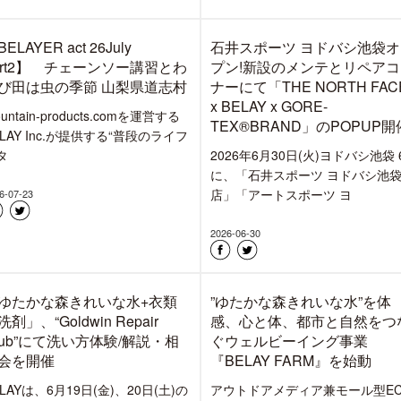
&洗い方解説・相談会開催
ポーツ ヨドバシ池袋】
月11日は『山の日』。「山に親し
BELAYでは、2026年6月30日(火)
機会を得て、山の恩恵に感謝す
オープンした石井スポーツヨドバ
」という趣旨で、2016年から始ま
池袋店のメンテナンスとリ
6-08-05
2026-07-30