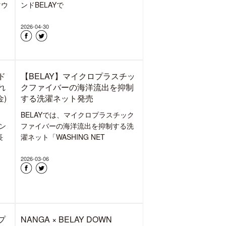
ー
BELAY「ゆたかな森きれいな水
ー
+」 ”洗うこと/メンテナンス”の
E
重要性を発信、“THE NORTH
FACE x BELAY x GORE-
催
TEX®BRAND” のPOPUP開催
6階
アウトドアメディア兼モール型ECサ
袋
イト「mountain-products.com」を
運営し、サステ
2026-06-24