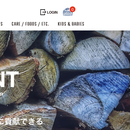
0
LOGIN
TS
CARE / FOODS / ETC.
KIDS & BABIES