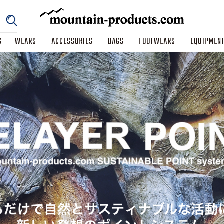
S
WEARS
ACCESSORIES
BAGS
FOOTWEARS
EQUIPMEN