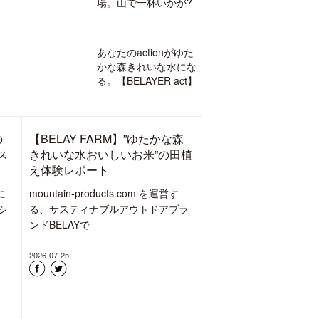
場。山で一杯いかが?
あなたのactionがゆた
かな森きれいな水にな
る。【BELAYER act】
の
【BELAY FARM】”ゆたかな森
ス
きれいな水おいしいお米”の田植