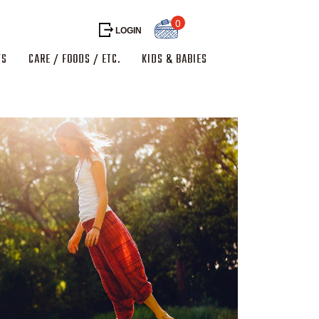
0
LOGIN
TS
CARE / FOODS / ETC.
KIDS & BABIES