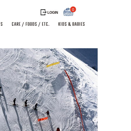
0
LOGIN
TS
CARE / FOODS / ETC.
KIDS & BABIES