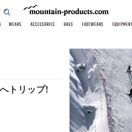
S
WEARS
ACCESSORIES
BAGS
FOOTWEARS
EQUIPMEN
へトリップ!