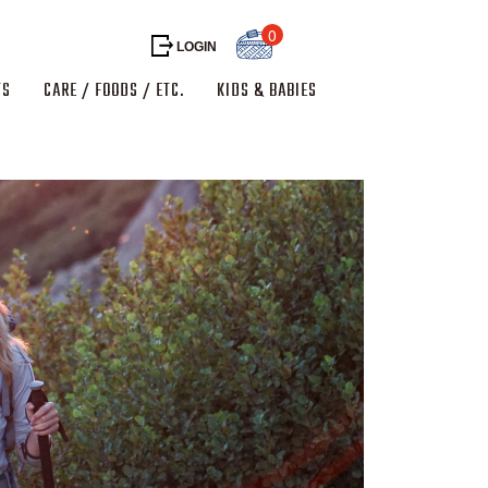
0
LOGIN
TS
CARE / FOODS / ETC.
KIDS & BABIES