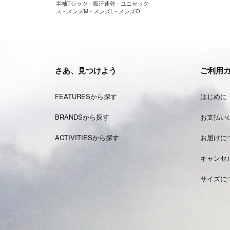
半袖Tシャツ - 吸汗速乾 - ユニセック
ス - メンズM - メンズL - メンズO
さあ、見つけよう
ご利用
FEATURESから探す
はじめに
BRANDSから探す
お支払い
ACTIVITIESから探す
お届けに
キャンセ
サイズに