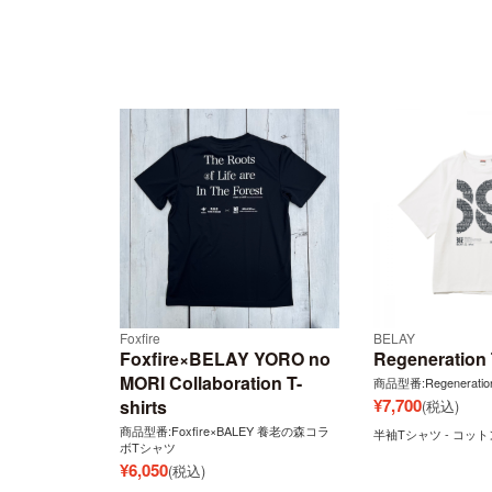
Foxfire
BELAY
Foxfire×BELAY YORO no
Regeneration
MORI Collaboration T-
商品型番:Regeneratio
¥
7,700
shirts
(税込)
商品型番:Foxfire×BALEY 養老の森コラ
半袖Tシャツ - コット
ボTシャツ
¥
6,050
(税込)