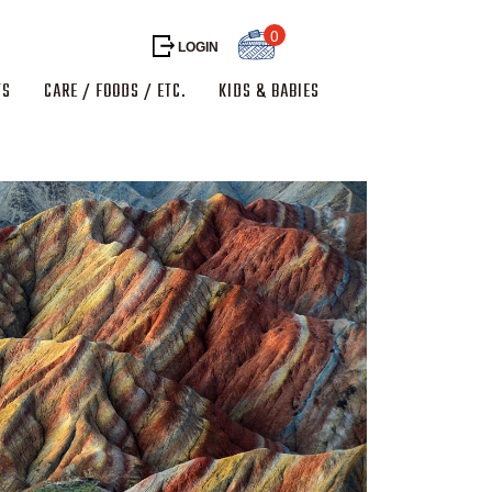
0
LOGIN
TS
CARE / FOODS / ETC.
KIDS & BABIES