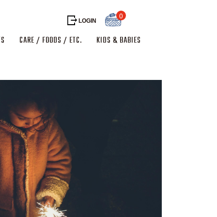
0
LOGIN
TS
CARE / FOODS / ETC.
KIDS & BABIES